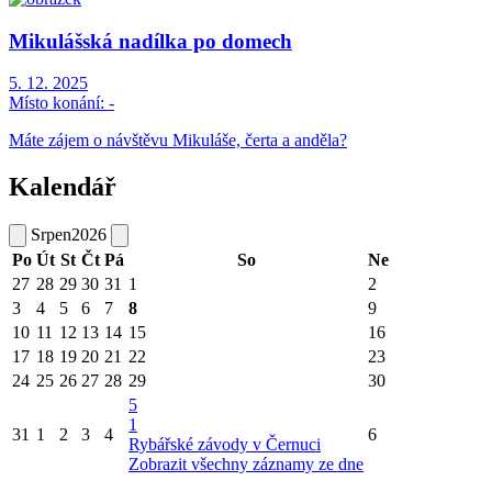
Mikulášská nadílka po domech
5. 12. 2025
Místo konání:
-
Máte zájem o návštěvu Mikuláše, čerta a anděla?
Kalendář
Srpen
2026
Po
Út
St
Čt
Pá
So
Ne
27
28
29
30
31
1
2
3
4
5
6
7
8
9
10
11
12
13
14
15
16
17
18
19
20
21
22
23
24
25
26
27
28
29
30
5
1
31
1
2
3
4
6
Rybářské závody v Černuci
Zobrazit všechny záznamy ze dne