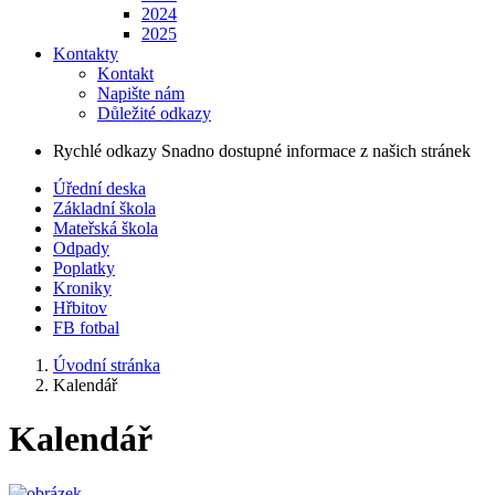
2024
2025
Kontakty
Kontakt
Napište nám
Důležité odkazy
Rychlé odkazy
Snadno dostupné informace z našich stránek
Úřední deska
Základní škola
Mateřská škola
Odpady
Poplatky
Kroniky
Hřbitov
FB fotbal
Úvodní stránka
Kalendář
Kalendář