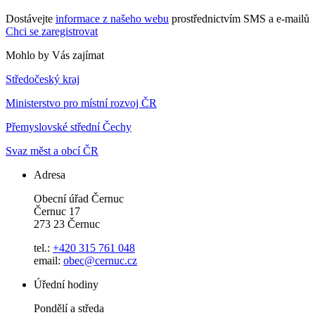
Dostávejte
informace z našeho webu
prostřednictvím SMS a e-mailů
Chci se zaregistrovat
Mohlo by Vás zajímat
Středočeský kraj
Ministerstvo pro místní rozvoj ČR
Přemyslovské střední Čechy
Svaz měst a obcí ČR
Adresa
Obecní úřad Černuc
Černuc 17
273 23 Černuc
tel.:
+420 315 761 048
email:
obec@cernuc.cz
Úřední hodiny
Pondělí a středa