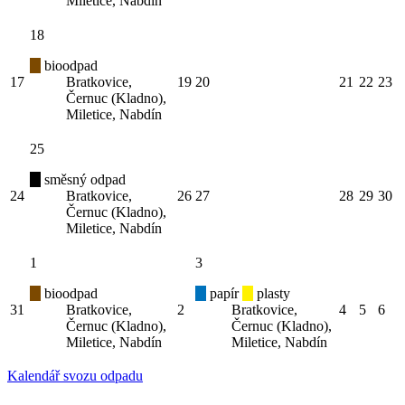
Miletice, Nabdín
18
bioodpad
17
Bratkovice,
19
20
21
22
23
Černuc (Kladno),
Miletice, Nabdín
25
směsný odpad
24
Bratkovice,
26
27
28
29
30
Černuc (Kladno),
Miletice, Nabdín
1
3
bioodpad
papír
plasty
31
Bratkovice,
2
Bratkovice,
4
5
6
Černuc (Kladno),
Černuc (Kladno),
Miletice, Nabdín
Miletice, Nabdín
Kalendář svozu odpadu