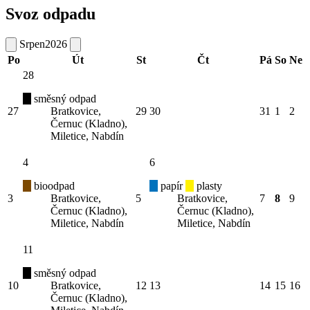
Svoz odpadu
Srpen
2026
Po
Út
St
Čt
Pá
So
Ne
28
směsný odpad
27
Bratkovice,
29
30
31
1
2
Černuc (Kladno),
Miletice, Nabdín
4
6
bioodpad
papír
plasty
3
Bratkovice,
5
Bratkovice,
7
8
9
Černuc (Kladno),
Černuc (Kladno),
Miletice, Nabdín
Miletice, Nabdín
11
směsný odpad
10
Bratkovice,
12
13
14
15
16
Černuc (Kladno),