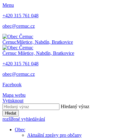
Menu
+420 315 761 048
obec@cernuc.cz
Černuc
Miletice, Nabdín, Bratkovice
Černuc
Miletice, Nabdín, Bratkovice
+420 315 761 048
obec@cernuc.cz
Facebook
Mapa webu
Vytisknout
Hledaný výraz
Hledat
rozšířené vyhledávání
Obec
Aktuální zprávy pro občany