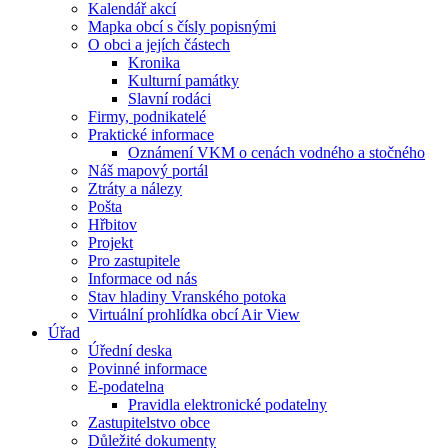
Kalendář akcí
Mapka obcí s čísly popisnými
O obci a jejích částech
Kronika
Kulturní památky
Slavní rodáci
Firmy, podnikatelé
Praktické informace
Oznámení VKM o cenách vodného a stočného
Náš mapový portál
Ztráty a nálezy
Pošta
Hřbitov
Projekt
Pro zastupitele
Informace od nás
Stav hladiny Vranského potoka
Virtuální prohlídka obcí Air View
Úřad
Úřední deska
Povinné informace
E-podatelna
Pravidla elektronické podatelny
Zastupitelstvo obce
Důležité dokumenty