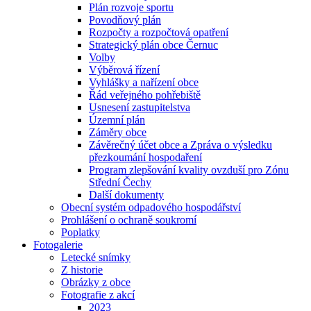
Plán rozvoje sportu
Povodňový plán
Rozpočty a rozpočtová opatření
Strategický plán obce Černuc
Volby
Výběrová řízení
Vyhlášky a nařízení obce
Řád veřejného pohřebiště
Usnesení zastupitelstva
Územní plán
Záměry obce
Závěrečný účet obce a Zpráva o výsledku
přezkoumání hospodaření
Program zlepšování kvality ovzduší pro Zónu
Střední Čechy
Další dokumenty
Obecní systém odpadového hospodářství
Prohlášení o ochraně soukromí
Poplatky
Fotogalerie
Letecké snímky
Z historie
Obrázky z obce
Fotografie z akcí
2023