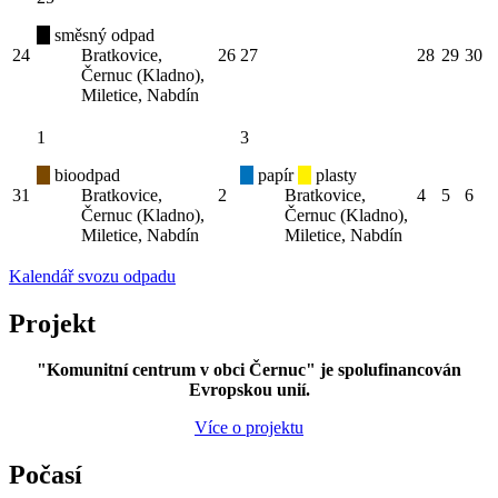
směsný odpad
24
Bratkovice,
26
27
28
29
30
Černuc (Kladno),
Miletice, Nabdín
1
3
bioodpad
papír
plasty
31
Bratkovice,
2
Bratkovice,
4
5
6
Černuc (Kladno),
Černuc (Kladno),
Miletice, Nabdín
Miletice, Nabdín
Kalendář svozu odpadu
Projekt
"Komunitní centrum v obci Černuc" je spolufinancován
Evropskou unií.
Více o projektu
Počasí