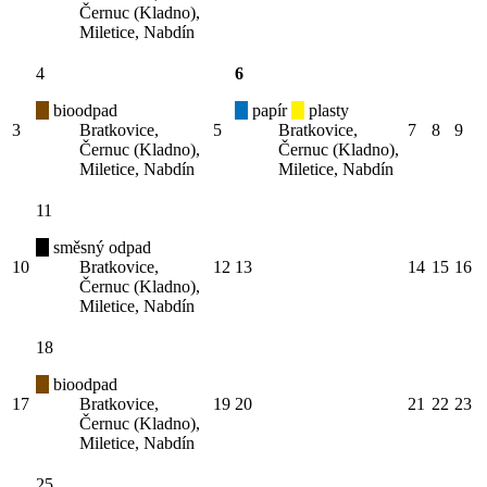
Černuc (Kladno),
Miletice, Nabdín
4
6
bioodpad
papír
plasty
3
Bratkovice,
5
Bratkovice,
7
8
9
Černuc (Kladno),
Černuc (Kladno),
Miletice, Nabdín
Miletice, Nabdín
11
směsný odpad
10
Bratkovice,
12
13
14
15
16
Černuc (Kladno),
Miletice, Nabdín
18
bioodpad
17
Bratkovice,
19
20
21
22
23
Černuc (Kladno),
Miletice, Nabdín
25