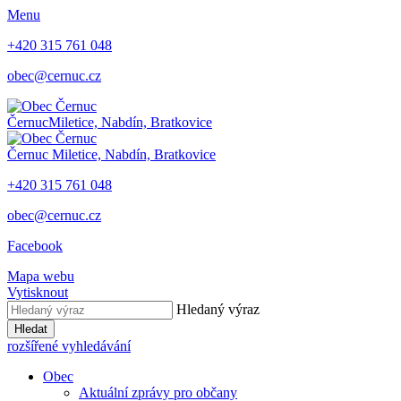
Menu
+420 315 761 048
obec@cernuc.cz
Černuc
Miletice, Nabdín, Bratkovice
Černuc
Miletice, Nabdín, Bratkovice
+420 315 761 048
obec@cernuc.cz
Facebook
Mapa webu
Vytisknout
Hledaný výraz
Hledat
rozšířené vyhledávání
Obec
Aktuální zprávy pro občany