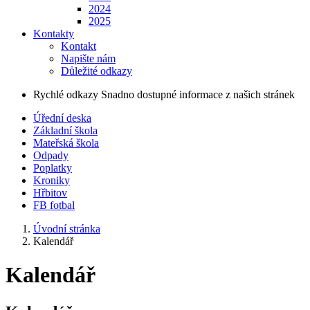
2024
2025
Kontakty
Kontakt
Napište nám
Důležité odkazy
Rychlé odkazy
Snadno dostupné informace z našich stránek
Úřední deska
Základní škola
Mateřská škola
Odpady
Poplatky
Kroniky
Hřbitov
FB fotbal
Úvodní stránka
Kalendář
Kalendář