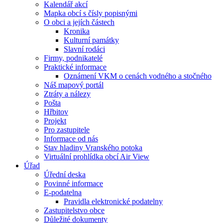
Kalendář akcí
Mapka obcí s čísly popisnými
O obci a jejích částech
Kronika
Kulturní památky
Slavní rodáci
Firmy, podnikatelé
Praktické informace
Oznámení VKM o cenách vodného a stočného
Náš mapový portál
Ztráty a nálezy
Pošta
Hřbitov
Projekt
Pro zastupitele
Informace od nás
Stav hladiny Vranského potoka
Virtuální prohlídka obcí Air View
Úřad
Úřední deska
Povinné informace
E-podatelna
Pravidla elektronické podatelny
Zastupitelstvo obce
Důležité dokumenty