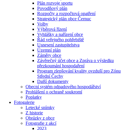
Plán rozvoje sportu
Povodňový plán
Rozpočty a rozpočtová opatření
Strategický plán obce Černuc
Volby
Výběrová řízení
Vyhlášky a nařízení obce
Řád veřejného pohřebiště
Usnesení zastupitelstva
Územní plán
Záměry obce
Závěrečný účet obce a Zpráva o výsledku
přezkoumání hospodaření
Program zlepšování kvality ovzduší pro Zónu
Střední Čechy
Další dokumenty
Obecní systém odpadového hospodářství
Prohlášení o ochraně soukromí
Poplatky
Fotogalerie
Letecké snímky
Z historie
Obrázky z obce
Fotografie z akcí
2023