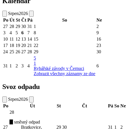
Kalendář
Srpen
2026
Po
Út
St
Čt
Pá
So
Ne
27
28
29
30
31
1
2
3
4
5
6
7
8
9
10
11
12
13
14
15
16
17
18
19
20
21
22
23
24
25
26
27
28
29
30
5
1
31
1
2
3
4
6
Rybářské závody v Černuci
Zobrazit všechny záznamy ze dne
Svoz odpadu
Srpen
2026
Po
Út
St
Čt
Pá
So
Ne
28
směsný odpad
27
Bratkovice,
29
30
31
1
2