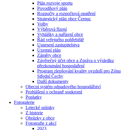
Plán rozvoje sportu
Povodňový plán
Rozpočty a rozpočtová opatření
Strategický plán obce Černuc
Volby
Výběrová řízení
Vyhlášky a nařízení obce
Řád veřejného pohřebiště
Usnesení zastupitelstva
Územní plán
Záměry obce
Závěrečný účet obce a Zpráva o výsledku
přezkoumání hospodaření
Program zlepšování kvality ovzduší pro Zónu
Střední Čechy
Další dokumenty
Obecní systém odpadového hospodářství
Prohlášení o ochraně soukromí
Poplatky
Fotogalerie
Letecké snímky
Z historie
Obrázky z obce
Fotografie z akcí
2023