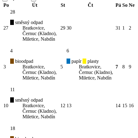
Po
Út
St
Čt
Pá
So
Ne
28
směsný odpad
27
Bratkovice,
29
30
31
1
2
Černuc (Kladno),
Miletice, Nabdín
4
6
bioodpad
papír
plasty
3
Bratkovice,
5
Bratkovice,
7
8
9
Černuc (Kladno),
Černuc (Kladno),
Miletice, Nabdín
Miletice, Nabdín
11
směsný odpad
10
Bratkovice,
12
13
14
15
16
Černuc (Kladno),
Miletice, Nabdín
18