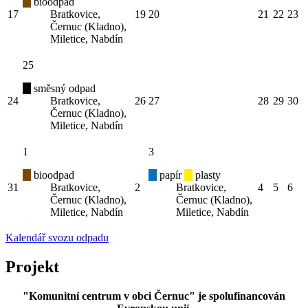
bioodpad
17
Bratkovice,
19
20
21
22
23
Černuc (Kladno),
Miletice, Nabdín
25
směsný odpad
24
Bratkovice,
26
27
28
29
30
Černuc (Kladno),
Miletice, Nabdín
1
3
bioodpad
papír
plasty
31
Bratkovice,
2
Bratkovice,
4
5
6
Černuc (Kladno),
Černuc (Kladno),
Miletice, Nabdín
Miletice, Nabdín
Kalendář svozu odpadu
Projekt
"Komunitní centrum v obci Černuc" je spolufinancován