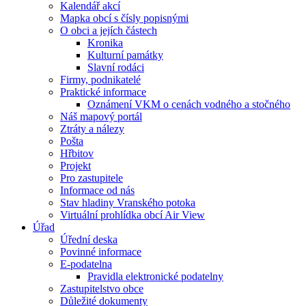
Kalendář akcí
Mapka obcí s čísly popisnými
O obci a jejích částech
Kronika
Kulturní památky
Slavní rodáci
Firmy, podnikatelé
Praktické informace
Oznámení VKM o cenách vodného a stočného
Náš mapový portál
Ztráty a nálezy
Pošta
Hřbitov
Projekt
Pro zastupitele
Informace od nás
Stav hladiny Vranského potoka
Virtuální prohlídka obcí Air View
Úřad
Úřední deska
Povinné informace
E-podatelna
Pravidla elektronické podatelny
Zastupitelstvo obce
Důležité dokumenty