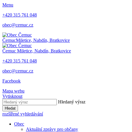
Menu
+420 315 761 048
obec@cernuc.cz
Černuc
Miletice, Nabdín, Bratkovice
Černuc
Miletice, Nabdín, Bratkovice
+420 315 761 048
obec@cernuc.cz
Facebook
Mapa webu
Vytisknout
Hledaný výraz
Hledat
rozšířené vyhledávání
Obec
Aktuální zprávy pro občany