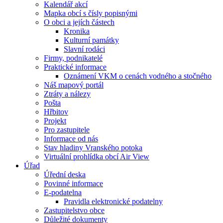
Kalendář akcí
Mapka obcí s čísly popisnými
O obci a jejích částech
Kronika
Kulturní památky
Slavní rodáci
Firmy, podnikatelé
Praktické informace
Oznámení VKM o cenách vodného a stočného
Náš mapový portál
Ztráty a nálezy
Pošta
Hřbitov
Projekt
Pro zastupitele
Informace od nás
Stav hladiny Vranského potoka
Virtuální prohlídka obcí Air View
Úřad
Úřední deska
Povinné informace
E-podatelna
Pravidla elektronické podatelny
Zastupitelstvo obce
Důležité dokumenty