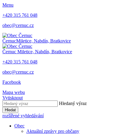
Menu
+420 315 761 048
obec@cernuc.cz
Černuc
Miletice, Nabdín, Bratkovice
Černuc
Miletice, Nabdín, Bratkovice
+420 315 761 048
obec@cernuc.cz
Facebook
Mapa webu
Vytisknout
Hledaný výraz
Hledat
rozšířené vyhledávání
Obec
Aktuální zprávy pro občany