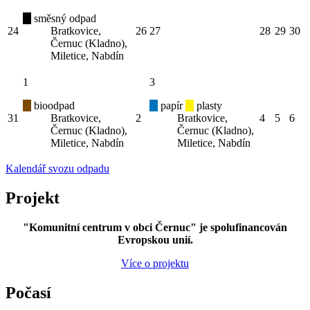
směsný odpad
24
Bratkovice,
26
27
28
29
30
Černuc (Kladno),
Miletice, Nabdín
1
3
bioodpad
papír
plasty
31
Bratkovice,
2
Bratkovice,
4
5
6
Černuc (Kladno),
Černuc (Kladno),
Miletice, Nabdín
Miletice, Nabdín
Kalendář svozu odpadu
Projekt
"Komunitní centrum v obci Černuc" je spolufinancován
Evropskou unií.
Více o projektu
Počasí