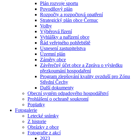
Plán rozvoje sportu
Povodňový plán
Rozpočty a rozpočtová opatření
Strategický plán obce Černuc
Volby
Výběrová řízení
Vyhlášky a nařízení obce
Řád veřejného pohřebiště
Usnesení zastupitelstva
Územní plán
Záměry obce
Závěrečný účet obce a Zpráva o výsledku
přezkoumání hospodaření
Program zlepšování kvality ovzduší pro Zónu
Střední Čechy
Další dokumenty
Obecní systém odpadového hospodářství
Prohlášení o ochraně soukromí
Poplatky
Fotogalerie
Letecké snímky
Z historie
Obrázky z obce
Fotografie z akcí
2023