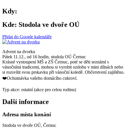
Kdy:
Kde:
Stodola ve dvoře OÚ
Přidat do Google kalendáře
Advent na dvorku
Pátek 11.12., od 16 hodin, stodola OÚ Černuc
Krásné vystoupení MŠ a ZŠ Černuc, poté se děti seznámí s
vánočními tradicemi, mohou si vyrobit ozdobu v mini dílnách nebo
si rozsvítit svou prskavku při vánoční koledě. Občerstvení zajištěno.
❤️Ochutnávka vašeho domácího cukroví.
Typ akce: ostatní (akce pro celou rodinu)
Další informace
Adresa místa konání
Stodola ve dvoře OÚ, Černuc