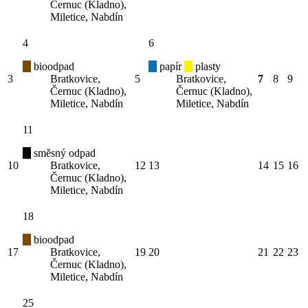
Černuc (Kladno),
Miletice, Nabdín
4
6
bioodpad
papír
plasty
3
Bratkovice,
5
Bratkovice,
7
8
9
Černuc (Kladno),
Černuc (Kladno),
Miletice, Nabdín
Miletice, Nabdín
11
směsný odpad
10
Bratkovice,
12
13
14
15
16
Černuc (Kladno),
Miletice, Nabdín
18
bioodpad
17
Bratkovice,
19
20
21
22
23
Černuc (Kladno),
Miletice, Nabdín
25