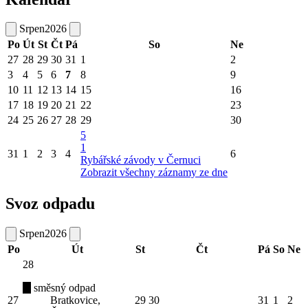
Srpen
2026
Po
Út
St
Čt
Pá
So
Ne
27
28
29
30
31
1
2
3
4
5
6
7
8
9
10
11
12
13
14
15
16
17
18
19
20
21
22
23
24
25
26
27
28
29
30
5
1
31
1
2
3
4
6
Rybářské závody v Černuci
Zobrazit všechny záznamy ze dne
Svoz odpadu
Srpen
2026
Po
Út
St
Čt
Pá
So
Ne
28
směsný odpad
27
Bratkovice,
29
30
31
1
2