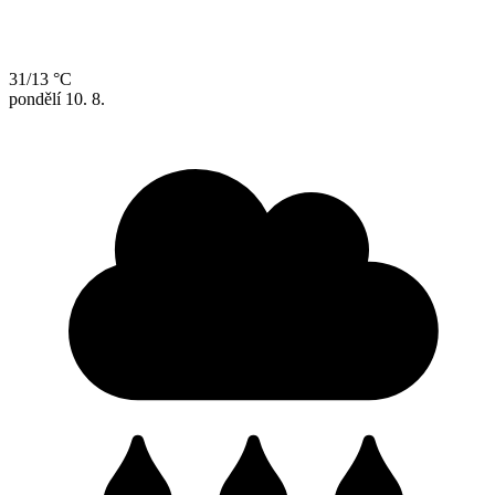
31/13 °C
pondělí
10. 8.