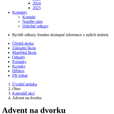
2024
2025
Kontakty
Kontakt
Napište nám
Důležité odkazy
Rychlé odkazy
Snadno dostupné informace z našich stránek
Úřední deska
Základní škola
Mateřská škola
Odpady
Poplatky
Kroniky
Hřbitov
FB fotbal
Úvodní stránka
Obec
Kalendář akcí
Advent na dvorku
Advent na dvorku