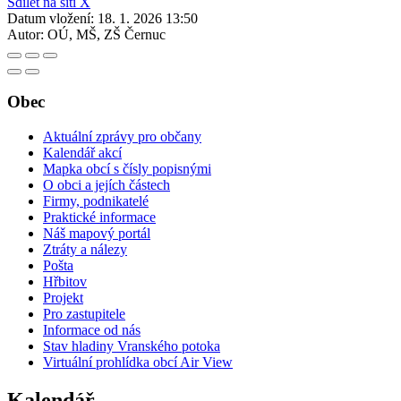
Sdílet na síti X
Datum vložení:
18. 1. 2026 13:50
Autor:
OÚ, MŠ, ZŠ Černuc
Obec
Aktuální zprávy pro občany
Kalendář akcí
Mapka obcí s čísly popisnými
O obci a jejích částech
Firmy, podnikatelé
Praktické informace
Náš mapový portál
Ztráty a nálezy
Pošta
Hřbitov
Projekt
Pro zastupitele
Informace od nás
Stav hladiny Vranského potoka
Virtuální prohlídka obcí Air View
Kalendář