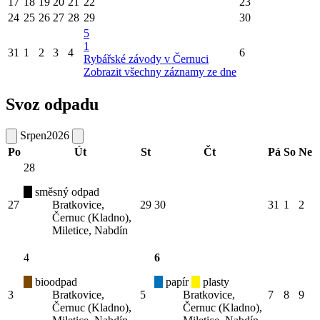
17
18
19
20
21
22
23
24
25
26
27
28
29
30
5
1
31
1
2
3
4
6
Rybářské závody v Černuci
Zobrazit všechny záznamy ze dne
Svoz odpadu
Srpen
2026
Po
Út
St
Čt
Pá
So
Ne
28
směsný odpad
27
Bratkovice,
29
30
31
1
2
Černuc (Kladno),
Miletice, Nabdín
4
6
bioodpad
papír
plasty
3
Bratkovice,
5
Bratkovice,
7
8
9
Černuc (Kladno),
Černuc (Kladno),