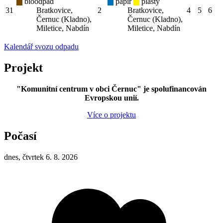
bioodpad
papír
plasty
31
Bratkovice,
2
Bratkovice,
4
5
6
Černuc (Kladno),
Černuc (Kladno),
Miletice, Nabdín
Miletice, Nabdín
Kalendář svozu odpadu
Projekt
"Komunitní centrum v obci Černuc" je spolufinancován
Evropskou unií.
Více o projektu
Počasí
dnes, čtvrtek 6. 8. 2026