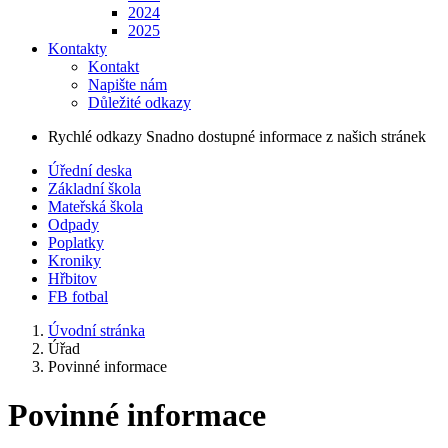
2024
2025
Kontakty
Kontakt
Napište nám
Důležité odkazy
Rychlé odkazy
Snadno dostupné informace z našich stránek
Úřední deska
Základní škola
Mateřská škola
Odpady
Poplatky
Kroniky
Hřbitov
FB fotbal
Úvodní stránka
Úřad
Povinné informace
Povinné informace