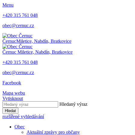
Menu
+420 315 761 048
obec@cernuc.cz
Černuc
Miletice, Nabdín, Bratkovice
Černuc
Miletice, Nabdín, Bratkovice
+420 315 761 048
obec@cernuc.cz
Facebook
Mapa webu
Vytisknout
Hledaný výraz
Hledat
rozšířené vyhledávání
Obec
Aktuální zprávy pro občany