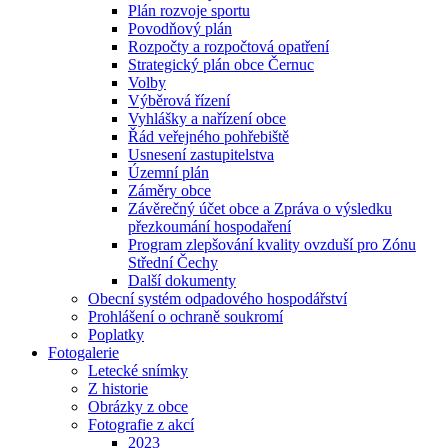
Plán rozvoje sportu
Povodňový plán
Rozpočty a rozpočtová opatření
Strategický plán obce Černuc
Volby
Výběrová řízení
Vyhlášky a nařízení obce
Řád veřejného pohřebiště
Usnesení zastupitelstva
Územní plán
Záměry obce
Závěrečný účet obce a Zpráva o výsledku
přezkoumání hospodaření
Program zlepšování kvality ovzduší pro Zónu
Střední Čechy
Další dokumenty
Obecní systém odpadového hospodářství
Prohlášení o ochraně soukromí
Poplatky
Fotogalerie
Letecké snímky
Z historie
Obrázky z obce
Fotografie z akcí
2023