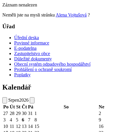
Záznam nenalezen
Neměli jste na mysli stránku
Alena Vojtušová
?
Úřad
Úřední deska
Povinné informace
E-podatelna
Zastupitelstvo obce
Důležité dokumenty
Obecní systém odpadového hospodářství
Prohlášení o ochraně soukromí
Poplatky
Kalendář
Srpen
2026
Po
Út
St
Čt
Pá
So
Ne
27
28
29
30
31
1
2
3
4
5
6
7
8
9
10
11
12
13
14
15
16