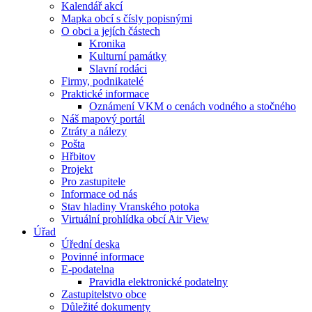
Kalendář akcí
Mapka obcí s čísly popisnými
O obci a jejích částech
Kronika
Kulturní památky
Slavní rodáci
Firmy, podnikatelé
Praktické informace
Oznámení VKM o cenách vodného a stočného
Náš mapový portál
Ztráty a nálezy
Pošta
Hřbitov
Projekt
Pro zastupitele
Informace od nás
Stav hladiny Vranského potoka
Virtuální prohlídka obcí Air View
Úřad
Úřední deska
Povinné informace
E-podatelna
Pravidla elektronické podatelny
Zastupitelstvo obce
Důležité dokumenty