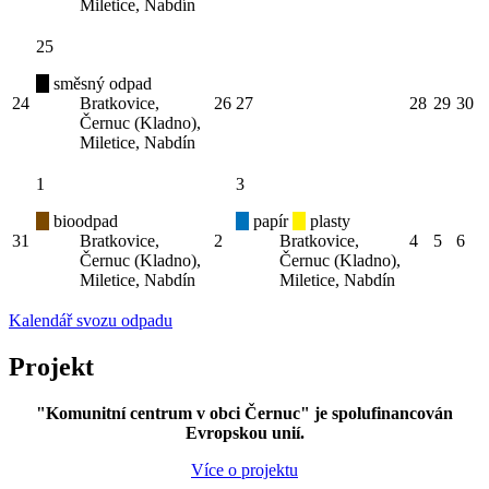
Miletice, Nabdín
25
směsný odpad
24
Bratkovice,
26
27
28
29
30
Černuc (Kladno),
Miletice, Nabdín
1
3
bioodpad
papír
plasty
31
Bratkovice,
2
Bratkovice,
4
5
6
Černuc (Kladno),
Černuc (Kladno),
Miletice, Nabdín
Miletice, Nabdín
Kalendář svozu odpadu
Projekt
"Komunitní centrum v obci Černuc" je spolufinancován
Evropskou unií.
Více o projektu