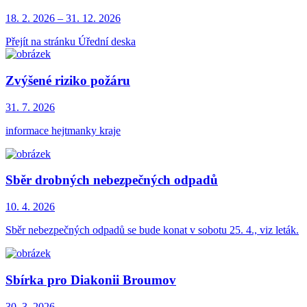
18. 2.
2026
–
31. 12.
2026
Přejít na stránku Úřední deska
Zvýšené riziko požáru
31. 7.
2026
informace hejtmanky kraje
Sběr drobných nebezpečných odpadů
10. 4.
2026
Sběr nebezpečných odpadů se bude konat v sobotu 25. 4., viz leták.
Sbírka pro Diakonii Broumov
30. 3.
2026