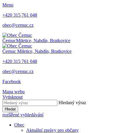
Menu
+420 315 761 048
obec@cernuc.cz
Černuc
Miletice, Nabdín, Bratkovice
Černuc
Miletice, Nabdín, Bratkovice
+420 315 761 048
obec@cernuc.cz
Facebook
Mapa webu
Vytisknout
Hledaný výraz
Hledat
rozšířené vyhledávání
Obec
Aktuální zprávy pro občany