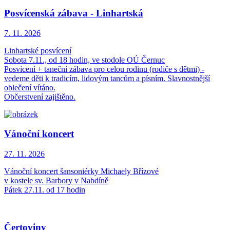
Posvícenská zábava - Linhartská
7. 11.
2026
Linhartské posvícení
Sobota 7.11., od 18 hodin, ve stodole OÚ Černuc
Posvícení + taneční zábava pro celou rodinu (rodiče s dětmi) -
vedeme děti k tradicím, lidovým tancům a písním. Slavnostnější
oblečení vítáno.
Občerstvení zajištěno.
Vánoční koncert
27. 11.
2026
Vánoční koncert šansoniérky Michaely Břízové
v kostele sv. Barbory v Nabdíně
Pátek 27.11. od 17 hodin
Čertoviny