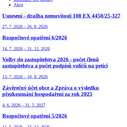
Akce
Usnesení - dražba nemovitosti 108 EX 4450/25-327
27. 7.
2026
–
26. 8.
2026
Rozpočtové opatření 6/2026
14. 7.
2026
–
31. 12.
2026
Volby do zastupitelstva 2026 - počet členů
zastupitelstva a počet podpisů voličů na petici
13. 7.
2026
–
10. 8.
2026
Závěrečný účet obce a Zpráva o výsledku
přezkoumání hospodaření za rok 2025
4. 6.
2026
–
31. 5.
2027
Rozpočtové opatření 5/2026
11. 5.
2026
–
31. 12.
2026