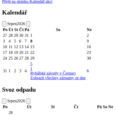
Přejít na stránku Kalendář akcí
Kalendář
Srpen
2026
Po
Út
St
Čt
Pá
So
Ne
27
28
29
30
31
1
2
3
4
5
6
7
8
9
10
11
12
13
14
15
16
17
18
19
20
21
22
23
24
25
26
27
28
29
30
5
1
31
1
2
3
4
6
Rybářské závody v Černuci
Zobrazit všechny záznamy ze dne
Svoz odpadu
Srpen
2026
Po
Út
St
Čt
Pá
So
Ne
28