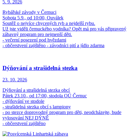
5. 9.
2026
Rybářské závody v Černuci
Sobota 5.9., od 10:00, Ouválek
Soutěž o nejvíce chycených ryb a nejdelší rybu.
Už jste viděli černuckého vodníka? Opět má pro vás připravený
zábavný program pro nejmenší děti.
- večerní posezení pod hvězdami
- občerstvení zajištěno - závodníci pití a jídlo zdarma
Dýňování a strašidelná stezka
23. 10.
2026
Dýňování a strašidelná stezka obcí
Pátek 23.10., od 17:00, stodola OÚ Černuc
- dýňování ve stodole
- strašidelná stezka obcí s lampiony
- po stezce doprovodný program pro děti, neodcházejte, bude
vylosování NEJ DÝNĚ
- občerstvení zajištěno