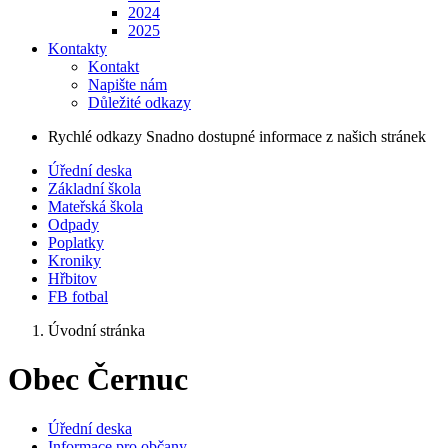
2024
2025
Kontakty
Kontakt
Napište nám
Důležité odkazy
Rychlé odkazy
Snadno dostupné informace z našich stránek
Úřední deska
Základní škola
Mateřská škola
Odpady
Poplatky
Kroniky
Hřbitov
FB fotbal
Úvodní stránka
Obec Černuc
Úřední deska
Informace pro občany