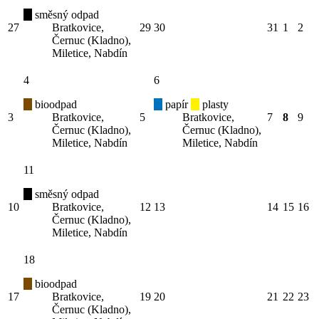
směsný odpad
27
Bratkovice,
29
30
31
1
2
Černuc (Kladno),
Miletice, Nabdín
4
6
bioodpad
papír
plasty
3
Bratkovice,
5
Bratkovice,
7
8
9
Černuc (Kladno),
Černuc (Kladno),
Miletice, Nabdín
Miletice, Nabdín
11
směsný odpad
10
Bratkovice,
12
13
14
15
16
Černuc (Kladno),
Miletice, Nabdín
18
bioodpad
17
Bratkovice,
19
20
21
22
23
Černuc (Kladno),