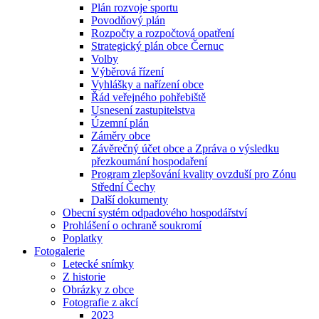
Plán rozvoje sportu
Povodňový plán
Rozpočty a rozpočtová opatření
Strategický plán obce Černuc
Volby
Výběrová řízení
Vyhlášky a nařízení obce
Řád veřejného pohřebiště
Usnesení zastupitelstva
Územní plán
Záměry obce
Závěrečný účet obce a Zpráva o výsledku
přezkoumání hospodaření
Program zlepšování kvality ovzduší pro Zónu
Střední Čechy
Další dokumenty
Obecní systém odpadového hospodářství
Prohlášení o ochraně soukromí
Poplatky
Fotogalerie
Letecké snímky
Z historie
Obrázky z obce
Fotografie z akcí
2023