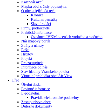
Kalendář akcí
Mapka obcí s čísly popisnými
O obci a jejích částech
Kronika
Kulturní památky
Slavní rodáci
Firmy, podnikatelé
Praktické informace
Oznámení VKM o cenách vodného a stočného
Náš mapový portál
Ztráty a nálezy
Pošta
Hřbitov
Projekt
Pro zastupitele
Informace od nás
Stav hladiny Vranského potoka
Virtuální prohlídka obcí Air View
Úřad
Úřední deska
Povinné informace
E-podatelna
Pravidla elektronické podatelny
Zastupitelstvo obce
Důležité dokumenty