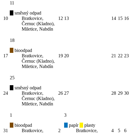
11
směsný odpad
10
Bratkovice,
12
13
14
15
16
Černuc (Kladno),
Miletice, Nabdín
18
bioodpad
17
Bratkovice,
19
20
21
22
23
Černuc (Kladno),
Miletice, Nabdín
25
směsný odpad
24
Bratkovice,
26
27
28
29
30
Černuc (Kladno),
Miletice, Nabdín
1
3
bioodpad
papír
plasty
31
Bratkovice,
2
Bratkovice,
4
5
6