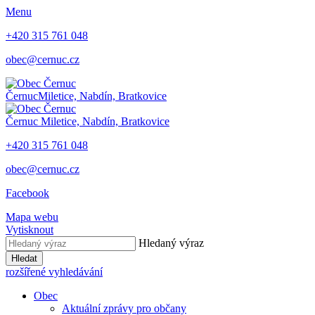
Menu
+420 315 761 048
obec@cernuc.cz
Černuc
Miletice, Nabdín, Bratkovice
Černuc
Miletice, Nabdín, Bratkovice
+420 315 761 048
obec@cernuc.cz
Facebook
Mapa webu
Vytisknout
Hledaný výraz
Hledat
rozšířené vyhledávání
Obec
Aktuální zprávy pro občany