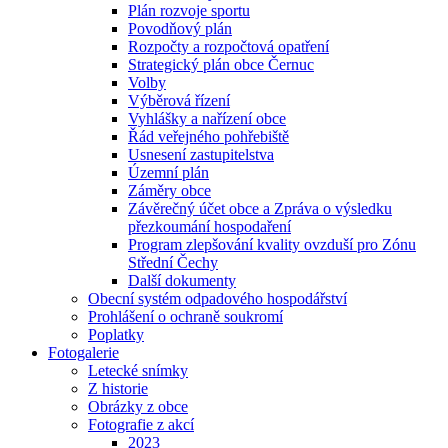
Plán rozvoje sportu
Povodňový plán
Rozpočty a rozpočtová opatření
Strategický plán obce Černuc
Volby
Výběrová řízení
Vyhlášky a nařízení obce
Řád veřejného pohřebiště
Usnesení zastupitelstva
Územní plán
Záměry obce
Závěrečný účet obce a Zpráva o výsledku
přezkoumání hospodaření
Program zlepšování kvality ovzduší pro Zónu
Střední Čechy
Další dokumenty
Obecní systém odpadového hospodářství
Prohlášení o ochraně soukromí
Poplatky
Fotogalerie
Letecké snímky
Z historie
Obrázky z obce
Fotografie z akcí
2023