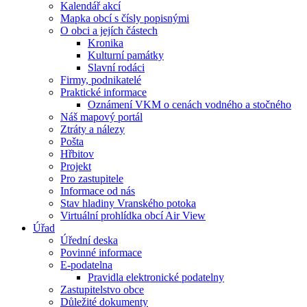
Kalendář akcí
Mapka obcí s čísly popisnými
O obci a jejích částech
Kronika
Kulturní památky
Slavní rodáci
Firmy, podnikatelé
Praktické informace
Oznámení VKM o cenách vodného a stočného
Náš mapový portál
Ztráty a nálezy
Pošta
Hřbitov
Projekt
Pro zastupitele
Informace od nás
Stav hladiny Vranského potoka
Virtuální prohlídka obcí Air View
Úřad
Úřední deska
Povinné informace
E-podatelna
Pravidla elektronické podatelny
Zastupitelstvo obce
Důležité dokumenty