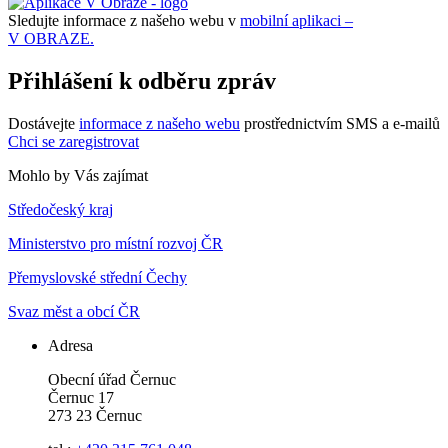
Sledujte informace z našeho webu v
mobilní aplikaci –
V OBRAZE.
Přihlášení k odběru zpráv
Dostávejte
informace z našeho webu
prostřednictvím SMS a e-mailů
Chci se zaregistrovat
Mohlo by Vás zajímat
Středočeský kraj
Ministerstvo pro místní rozvoj ČR
Přemyslovské střední Čechy
Svaz měst a obcí ČR
Adresa
Obecní úřad Černuc
Černuc 17
273 23 Černuc