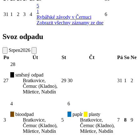
5
1
31
1
2
3
4
6
Rybářské závody v Černuci
Zobrazit všechny záznamy ze dne
Svoz odpadu
Srpen
2026
Po
Út
St
Čt
Pá
So
Ne
28
směsný odpad
27
Bratkovice,
29
30
31
1
2
Černuc (Kladno),
Miletice, Nabdín
4
6
bioodpad
papír
plasty
3
Bratkovice,
5
Bratkovice,
7
8
9
Černuc (Kladno),
Černuc (Kladno),
Miletice, Nabdín
Miletice, Nabdín