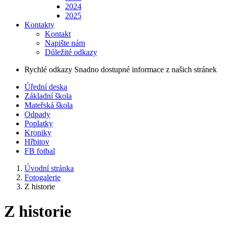
2024
2025
Kontakty
Kontakt
Napište nám
Důležité odkazy
Rychlé odkazy
Snadno dostupné informace z našich stránek
Úřední deska
Základní škola
Mateřská škola
Odpady
Poplatky
Kroniky
Hřbitov
FB fotbal
Úvodní stránka
Fotogalerie
Z historie
Z historie