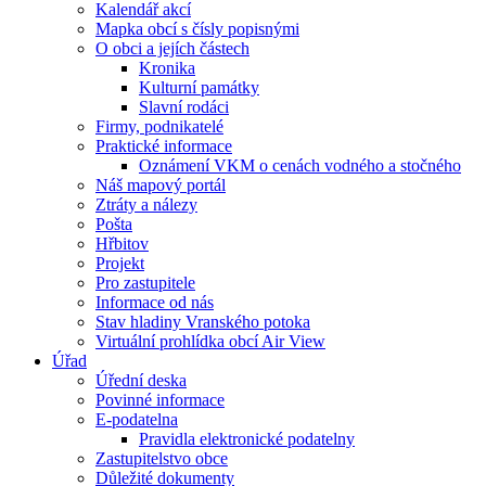
Kalendář akcí
Mapka obcí s čísly popisnými
O obci a jejích částech
Kronika
Kulturní památky
Slavní rodáci
Firmy, podnikatelé
Praktické informace
Oznámení VKM o cenách vodného a stočného
Náš mapový portál
Ztráty a nálezy
Pošta
Hřbitov
Projekt
Pro zastupitele
Informace od nás
Stav hladiny Vranského potoka
Virtuální prohlídka obcí Air View
Úřad
Úřední deska
Povinné informace
E-podatelna
Pravidla elektronické podatelny
Zastupitelstvo obce
Důležité dokumenty