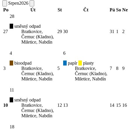
Srpen
2026
Po
Út
St
Čt
Pá
So
Ne
28
směsný odpad
27
Bratkovice,
29
30
31
1
2
Černuc (Kladno),
Miletice, Nabdín
4
6
bioodpad
papír
plasty
3
Bratkovice,
5
Bratkovice,
7
8
9
Černuc (Kladno),
Černuc (Kladno),
Miletice, Nabdín
Miletice, Nabdín
11
směsný odpad
10
Bratkovice,
12
13
14
15
16
Černuc (Kladno),
Miletice, Nabdín
18