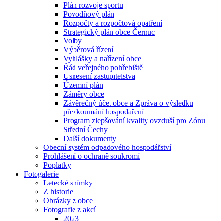
Plán rozvoje sportu
Povodňový plán
Rozpočty a rozpočtová opatření
Strategický plán obce Černuc
Volby
Výběrová řízení
Vyhlášky a nařízení obce
Řád veřejného pohřebiště
Usnesení zastupitelstva
Územní plán
Záměry obce
Závěrečný účet obce a Zpráva o výsledku
přezkoumání hospodaření
Program zlepšování kvality ovzduší pro Zónu
Střední Čechy
Další dokumenty
Obecní systém odpadového hospodářství
Prohlášení o ochraně soukromí
Poplatky
Fotogalerie
Letecké snímky
Z historie
Obrázky z obce
Fotografie z akcí
2023