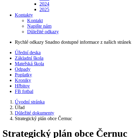
2024
2025
Kontakty
Kontakt
Napište nám
Důležité odkazy
Rychlé odkazy
Snadno dostupné informace z našich stránek
Úřední deska
Základní škola
Mateřská škola
Odpady
Poplatky
Kroniky
Hřbitov
FB fotbal
Úvodní stránka
Úřad
Důležité dokumenty
Strategický plán obce Černuc
Strategický plán obce Černuc