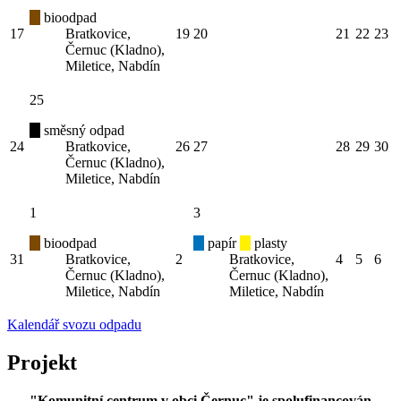
bioodpad
17
Bratkovice,
19
20
21
22
23
Černuc (Kladno),
Miletice, Nabdín
25
směsný odpad
24
Bratkovice,
26
27
28
29
30
Černuc (Kladno),
Miletice, Nabdín
1
3
bioodpad
papír
plasty
31
Bratkovice,
2
Bratkovice,
4
5
6
Černuc (Kladno),
Černuc (Kladno),
Miletice, Nabdín
Miletice, Nabdín
Kalendář svozu odpadu
Projekt
"Komunitní centrum v obci Černuc" je spolufinancován