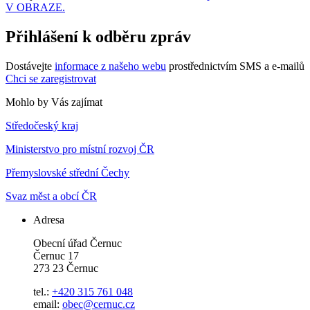
V OBRAZE.
Přihlášení k odběru zpráv
Dostávejte
informace z našeho webu
prostřednictvím SMS a e-mailů
Chci se zaregistrovat
Mohlo by Vás zajímat
Středočeský kraj
Ministerstvo pro místní rozvoj ČR
Přemyslovské střední Čechy
Svaz měst a obcí ČR
Adresa
Obecní úřad Černuc
Černuc 17
273 23 Černuc
tel.:
+420 315 761 048
email:
obec@cernuc.cz