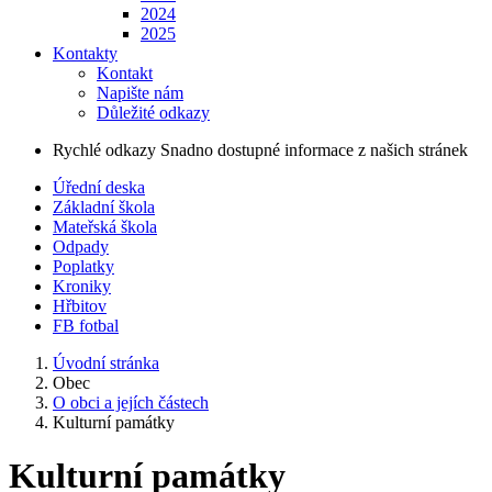
2024
2025
Kontakty
Kontakt
Napište nám
Důležité odkazy
Rychlé odkazy
Snadno dostupné informace z našich stránek
Úřední deska
Základní škola
Mateřská škola
Odpady
Poplatky
Kroniky
Hřbitov
FB fotbal
Úvodní stránka
Obec
O obci a jejích částech
Kulturní památky
Kulturní památky