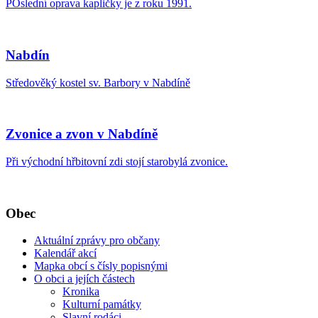
POslední oprava kapličky je z roku 1991.
Nabdín
Středověký kostel sv. Barbory v Nabdíně
Zvonice a zvon v Nabdíně
Při východní hřbitovní zdi stojí starobylá zvonice.
Obec
Aktuální zprávy pro občany
Kalendář akcí
Mapka obcí s čísly popisnými
O obci a jejích částech
Kronika
Kulturní památky
Slavní rodáci