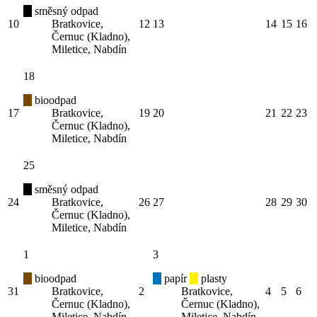
směsný odpad
10
Bratkovice,
12
13
14
15
16
Černuc (Kladno),
Miletice, Nabdín
18
bioodpad
17
Bratkovice,
19
20
21
22
23
Černuc (Kladno),
Miletice, Nabdín
25
směsný odpad
24
Bratkovice,
26
27
28
29
30
Černuc (Kladno),
Miletice, Nabdín
1
3
bioodpad
papír
plasty
31
Bratkovice,
2
Bratkovice,
4
5
6
Černuc (Kladno),
Černuc (Kladno),
Miletice, Nabdín
Miletice, Nabdín