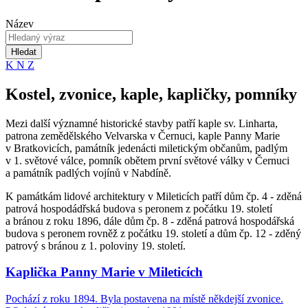
Název
Hledat
K
N
Z
Kostel, zvonice, kaple, kapličky, pomníky
Mezi další významné historické stavby patří kaple sv. Linharta,
patrona zemědělského Velvarska v Černuci, kaple Panny Marie
v Bratkovicích, památník jedenácti miletickým občanům, padlým
v 1. světové válce, pomník obětem první světové války v Černuci
a památník padlých vojínů v Nabdíně.
K památkám lidové architektury v Mileticích patří dům čp. 4 - zděná
patrová hospodádřská budova s peronem z počátku 19. století
a bránou z roku 1896, dále dům čp. 8 - zděná patrová hospodářská
budova s peronem rovněž z počátku 19. století a dům čp. 12 - zděný
patrový s bránou z 1. poloviny 19. století.
Kaplička Panny Marie v Mileticích
Pochází z roku 1894. Byla postavena na místě někdejší zvonice.