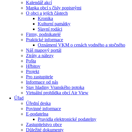
Kalendář akcí
Mapka obcí s čísly popisnými
O obci a jejích částech
Kronika
Kulturní památky
Slavní rodáci
Firmy, podnikatelé
Praktické informace
Oznámení VKM o cenách vodného a stočného
Náš mapový portál
Ztráty a nálezy
Pošta
Hřbitov
Projekt
Pro zastupitele
Informace od nás
Stav hladiny Vranského potoka
Virtuální prohlídka obcí Air View
Úřad
Úřední deska
Povinné informace
E-podatelna
Pravidla elektronické podatelny
Zastupitelstvo obce
Důležité dokumenty