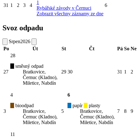
1
31
1
2
3
4
6
Rybářské závody v Černuci
Zobrazit všechny záznamy ze dne
Svoz odpadu
Srpen
2026
Po
Út
St
Čt
Pá
So
Ne
28
směsný odpad
27
Bratkovice,
29
30
31
1
2
Černuc (Kladno),
Miletice, Nabdín
4
6
bioodpad
papír
plasty
3
Bratkovice,
5
Bratkovice,
7
8
9
Černuc (Kladno),
Černuc (Kladno),
Miletice, Nabdín
Miletice, Nabdín
11