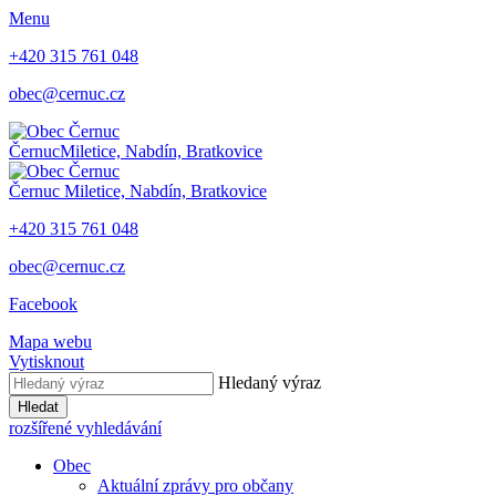
Menu
+420 315 761 048
obec@cernuc.cz
Černuc
Miletice, Nabdín, Bratkovice
Černuc
Miletice, Nabdín, Bratkovice
+420 315 761 048
obec@cernuc.cz
Facebook
Mapa webu
Vytisknout
Hledaný výraz
Hledat
rozšířené vyhledávání
Obec
Aktuální zprávy pro občany