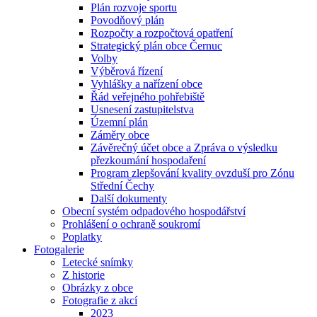
Plán rozvoje sportu
Povodňový plán
Rozpočty a rozpočtová opatření
Strategický plán obce Černuc
Volby
Výběrová řízení
Vyhlášky a nařízení obce
Řád veřejného pohřebiště
Usnesení zastupitelstva
Územní plán
Záměry obce
Závěrečný účet obce a Zpráva o výsledku
přezkoumání hospodaření
Program zlepšování kvality ovzduší pro Zónu
Střední Čechy
Další dokumenty
Obecní systém odpadového hospodářství
Prohlášení o ochraně soukromí
Poplatky
Fotogalerie
Letecké snímky
Z historie
Obrázky z obce
Fotografie z akcí
2023