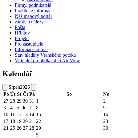
Firmy, podnikatelé
Praktické informace
Náš mapový portál
Ztráty a nálezy
Pošta
Hřbitov
Projekt
Pro zastupitele
Informace od nás
Stav hladiny Vranského potoka
Virtuální prohlídka obcí Air View
Kalendář
Srpen
2026
Po
Út
St
Čt
Pá
So
Ne
27
28
29
30
31
1
2
3
4
5
6
7
8
9
10
11
12
13
14
15
16
17
18
19
20
21
22
23
24
25
26
27
28
29
30
5