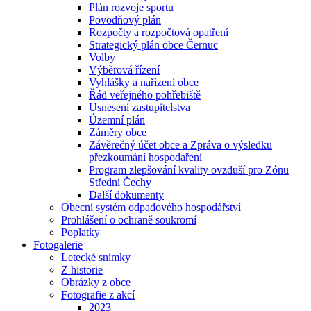
Plán rozvoje sportu
Povodňový plán
Rozpočty a rozpočtová opatření
Strategický plán obce Černuc
Volby
Výběrová řízení
Vyhlášky a nařízení obce
Řád veřejného pohřebiště
Usnesení zastupitelstva
Územní plán
Záměry obce
Závěrečný účet obce a Zpráva o výsledku
přezkoumání hospodaření
Program zlepšování kvality ovzduší pro Zónu
Střední Čechy
Další dokumenty
Obecní systém odpadového hospodářství
Prohlášení o ochraně soukromí
Poplatky
Fotogalerie
Letecké snímky
Z historie
Obrázky z obce
Fotografie z akcí
2023