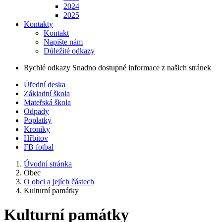
2024
2025
Kontakty
Kontakt
Napište nám
Důležité odkazy
Rychlé odkazy
Snadno dostupné informace z našich stránek
Úřední deska
Základní škola
Mateřská škola
Odpady
Poplatky
Kroniky
Hřbitov
FB fotbal
Úvodní stránka
Obec
O obci a jejích částech
Kulturní památky
Kulturní památky