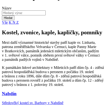
Název
Hledat
Vše
K
N
Z
Kostel, zvonice, kaple, kapličky, pomníky
Mezi další významné historické stavby patří kaple sv. Linharta,
patrona zemědělského Velvarska v Černuci, kaple Panny Marie
v Bratkovicích, památník jedenácti miletickým občanům, padlým
v 1. světové válce, pomník obětem první světové války v Černuci
a památník padlých vojínů v Nabdíně.
K památkám lidové architektury v Mileticích patří dům čp. 4 - zděná
patrová hospodádřská budova s peronem z počátku 19. století
a bránou z roku 1896, dále dům čp. 8 - zděná patrová hospodářská
budova s peronem rovněž z počátku 19. století a dům čp. 12 - zděný
patrový s bránou z 1. poloviny 19. století.
Nabdín
Středověký kostel sv. Barbory v Nabdíně