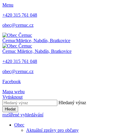
Menu
+420 315 761 048
obec@cernuc.cz
Černuc
Miletice, Nabdín, Bratkovice
Černuc
Miletice, Nabdín, Bratkovice
+420 315 761 048
obec@cernuc.cz
Facebook
Mapa webu
Vytisknout
Hledaný výraz
Hledat
rozšířené vyhledávání
Obec
Aktuální zprávy pro občany