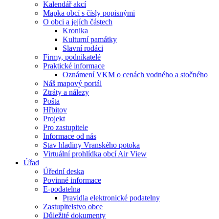
Kalendář akcí
Mapka obcí s čísly popisnými
O obci a jejích částech
Kronika
Kulturní památky
Slavní rodáci
Firmy, podnikatelé
Praktické informace
Oznámení VKM o cenách vodného a stočného
Náš mapový portál
Ztráty a nálezy
Pošta
Hřbitov
Projekt
Pro zastupitele
Informace od nás
Stav hladiny Vranského potoka
Virtuální prohlídka obcí Air View
Úřad
Úřední deska
Povinné informace
E-podatelna
Pravidla elektronické podatelny
Zastupitelstvo obce
Důležité dokumenty