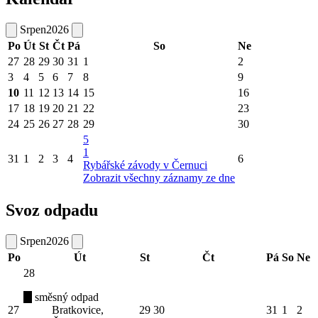
Srpen
2026
Po
Út
St
Čt
Pá
So
Ne
27
28
29
30
31
1
2
3
4
5
6
7
8
9
10
11
12
13
14
15
16
17
18
19
20
21
22
23
24
25
26
27
28
29
30
5
1
31
1
2
3
4
6
Rybářské závody v Černuci
Zobrazit všechny záznamy ze dne
Svoz odpadu
Srpen
2026
Po
Út
St
Čt
Pá
So
Ne
28
směsný odpad
27
Bratkovice,
29
30
31
1
2