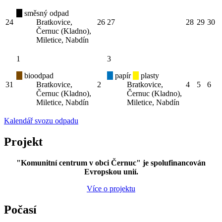
směsný odpad
24
Bratkovice,
26
27
28
29
30
Černuc (Kladno),
Miletice, Nabdín
1
3
bioodpad
papír
plasty
31
Bratkovice,
2
Bratkovice,
4
5
6
Černuc (Kladno),
Černuc (Kladno),
Miletice, Nabdín
Miletice, Nabdín
Kalendář svozu odpadu
Projekt
"Komunitní centrum v obci Černuc" je spolufinancován
Evropskou unií.
Více o projektu
Počasí