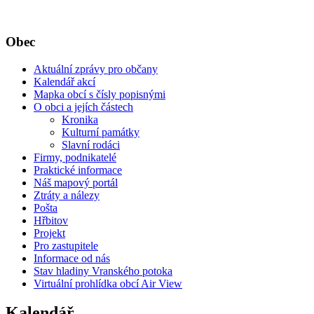
Obec
Aktuální zprávy pro občany
Kalendář akcí
Mapka obcí s čísly popisnými
O obci a jejích částech
Kronika
Kulturní památky
Slavní rodáci
Firmy, podnikatelé
Praktické informace
Náš mapový portál
Ztráty a nálezy
Pošta
Hřbitov
Projekt
Pro zastupitele
Informace od nás
Stav hladiny Vranského potoka
Virtuální prohlídka obcí Air View
Kalendář