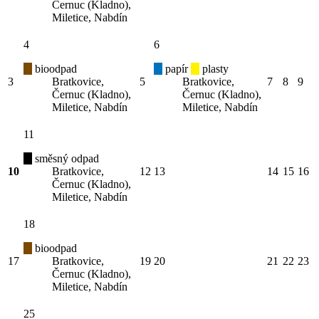
Černuc (Kladno),
Miletice, Nabdín
4
6
bioodpad
papír
plasty
3
Bratkovice,
5
Bratkovice,
7
8
9
Černuc (Kladno),
Černuc (Kladno),
Miletice, Nabdín
Miletice, Nabdín
11
směsný odpad
10
Bratkovice,
12
13
14
15
16
Černuc (Kladno),
Miletice, Nabdín
18
bioodpad
17
Bratkovice,
19
20
21
22
23
Černuc (Kladno),
Miletice, Nabdín
25