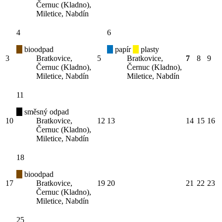
Černuc (Kladno),
Miletice, Nabdín
4
6
bioodpad
papír
plasty
3
Bratkovice,
5
Bratkovice,
7
8
9
Černuc (Kladno),
Černuc (Kladno),
Miletice, Nabdín
Miletice, Nabdín
11
směsný odpad
10
Bratkovice,
12
13
14
15
16
Černuc (Kladno),
Miletice, Nabdín
18
bioodpad
17
Bratkovice,
19
20
21
22
23
Černuc (Kladno),
Miletice, Nabdín
25