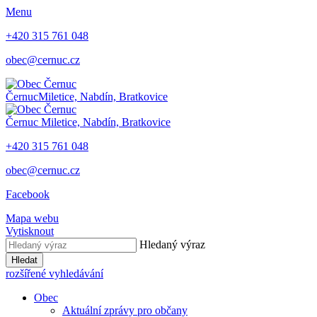
Menu
+420 315 761 048
obec@cernuc.cz
Černuc
Miletice, Nabdín, Bratkovice
Černuc
Miletice, Nabdín, Bratkovice
+420 315 761 048
obec@cernuc.cz
Facebook
Mapa webu
Vytisknout
Hledaný výraz
Hledat
rozšířené vyhledávání
Obec
Aktuální zprávy pro občany