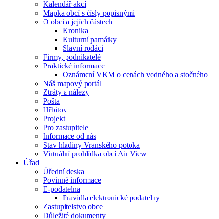
Kalendář akcí
Mapka obcí s čísly popisnými
O obci a jejích částech
Kronika
Kulturní památky
Slavní rodáci
Firmy, podnikatelé
Praktické informace
Oznámení VKM o cenách vodného a stočného
Náš mapový portál
Ztráty a nálezy
Pošta
Hřbitov
Projekt
Pro zastupitele
Informace od nás
Stav hladiny Vranského potoka
Virtuální prohlídka obcí Air View
Úřad
Úřední deska
Povinné informace
E-podatelna
Pravidla elektronické podatelny
Zastupitelstvo obce
Důležité dokumenty