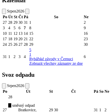
Kalendář
Srpen
2026
Po
Út
St
Čt
Pá
So
Ne
27
28
29
30
31
1
2
3
4
5
6
7
8
9
10
11
12
13
14
15
16
17
18
19
20
21
22
23
24
25
26
27
28
29
30
5
1
31
1
2
3
4
6
Rybářské závody v Černuci
Zobrazit všechny záznamy ze dne
Svoz odpadu
Srpen
2026
Po
Út
St
Čt
Pá
So
Ne
28
směsný odpad
27
Bratkovice,
29
30
31
1
2