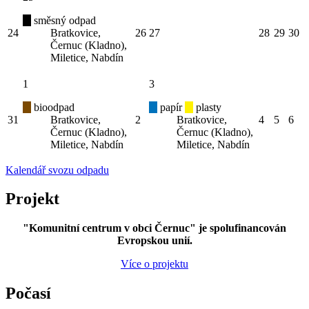
směsný odpad
24
Bratkovice,
26
27
28
29
30
Černuc (Kladno),
Miletice, Nabdín
1
3
bioodpad
papír
plasty
31
Bratkovice,
2
Bratkovice,
4
5
6
Černuc (Kladno),
Černuc (Kladno),
Miletice, Nabdín
Miletice, Nabdín
Kalendář svozu odpadu
Projekt
"Komunitní centrum v obci Černuc" je spolufinancován
Evropskou unií.
Více o projektu
Počasí