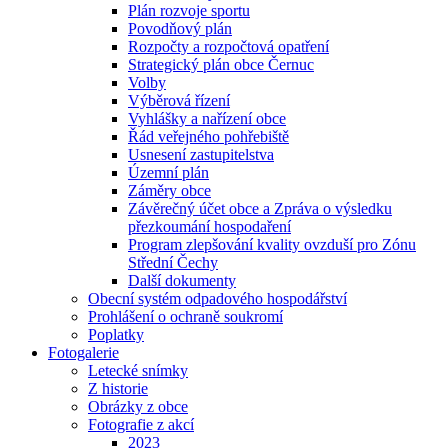
Plán rozvoje sportu
Povodňový plán
Rozpočty a rozpočtová opatření
Strategický plán obce Černuc
Volby
Výběrová řízení
Vyhlášky a nařízení obce
Řád veřejného pohřebiště
Usnesení zastupitelstva
Územní plán
Záměry obce
Závěrečný účet obce a Zpráva o výsledku
přezkoumání hospodaření
Program zlepšování kvality ovzduší pro Zónu
Střední Čechy
Další dokumenty
Obecní systém odpadového hospodářství
Prohlášení o ochraně soukromí
Poplatky
Fotogalerie
Letecké snímky
Z historie
Obrázky z obce
Fotografie z akcí
2023