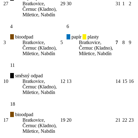
27
Bratkovice,
29
30
31
1
2
Černuc (Kladno),
Miletice, Nabdín
4
6
bioodpad
papír
plasty
3
Bratkovice,
5
Bratkovice,
7
8
9
Černuc (Kladno),
Černuc (Kladno),
Miletice, Nabdín
Miletice, Nabdín
11
směsný odpad
10
Bratkovice,
12
13
14
15
16
Černuc (Kladno),
Miletice, Nabdín
18
bioodpad
17
Bratkovice,
19
20
21
22
23
Černuc (Kladno),
Miletice, Nabdín