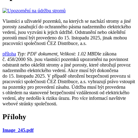
Vlastníci a uživatelé pozemků, na kterých se nachází stromy a jiné
porosty zasahující do ochranného pásma nadzemního elektrického
vedení, jsou vyzváni k jejich údržbě. Odstranění nebo okleštění
porostů musí být provedeno do 15. listopadu 2025, jinak mohou
pracovníci společnosti ČEZ Distribuce, a.s.
příloha
Typ: PDF dokument, Velikost: 1.02 MB
Dle zákona
č. 458/2000 Sb. jsou vlastníci pozemků upozorněni na povinnost
odstranit nebo okleštit stromy a jiné porosty, které ohrožují provoz
nadzemního elektrického vedení. Akce musí být dokončena
do 15. listopadu 2025. V případě ohrožení bezpečnosti provozu si
pracovníci společnosti ČEZ Distribuce, a.s. vyhrazují právo vstoupit
na pozemky pro provedení zásahu. Údržba musí být provedena
s ohledem na stanovené bezpečnostní vzdálenosti od elektrického
vedení, aby nedošlo k riziku úrazu. Pro více informací navštivte
webové stránky společnosti.
Přílohy
Image_245.pdf