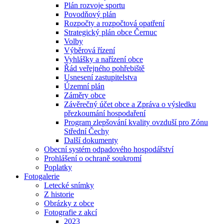
Plán rozvoje sportu
Povodňový plán
Rozpočty a rozpočtová opatření
Strategický plán obce Černuc
Volby
Výběrová řízení
Vyhlášky a nařízení obce
Řád veřejného pohřebiště
Usnesení zastupitelstva
Územní plán
Záměry obce
Závěrečný účet obce a Zpráva o výsledku
přezkoumání hospodaření
Program zlepšování kvality ovzduší pro Zónu
Střední Čechy
Další dokumenty
Obecní systém odpadového hospodářství
Prohlášení o ochraně soukromí
Poplatky
Fotogalerie
Letecké snímky
Z historie
Obrázky z obce
Fotografie z akcí
2023