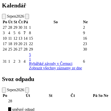
Kalendář
Srpen
2026
Po
Út
St
Čt
Pá
So
Ne
27
28
29
30
31
1
2
3
4
5
6
7
8
9
10
11
12
13
14
15
16
17
18
19
20
21
22
23
24
25
26
27
28
29
30
5
1
31
1
2
3
4
6
Rybářské závody v Černuci
Zobrazit všechny záznamy ze dne
Svoz odpadu
Srpen
2026
Po
Út
St
Čt
Pá
So
Ne
28
směsný odpad