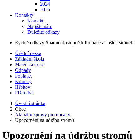
2024
2025
Kontakty
Kontakt
Napište nám
Důležité odkazy
Rychlé odkazy
Snadno dostupné informace z našich stránek
Úřední deska
Základní škola
Mateřská škola
Odpady
Poplatky
Kroniky
Hřbitov
FB fotbal
Úvodní stránka
Obec
Aktuální zprávy pro občany
Upozornění na údržbu stromů
Upozornění na údržbu stromů