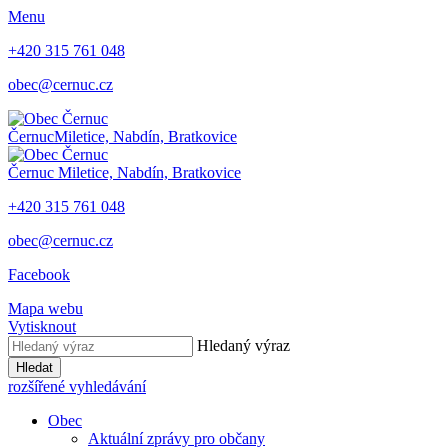
Menu
+420 315 761 048
obec@cernuc.cz
Černuc
Miletice, Nabdín, Bratkovice
Černuc
Miletice, Nabdín, Bratkovice
+420 315 761 048
obec@cernuc.cz
Facebook
Mapa webu
Vytisknout
Hledaný výraz
Hledat
rozšířené vyhledávání
Obec
Aktuální zprávy pro občany