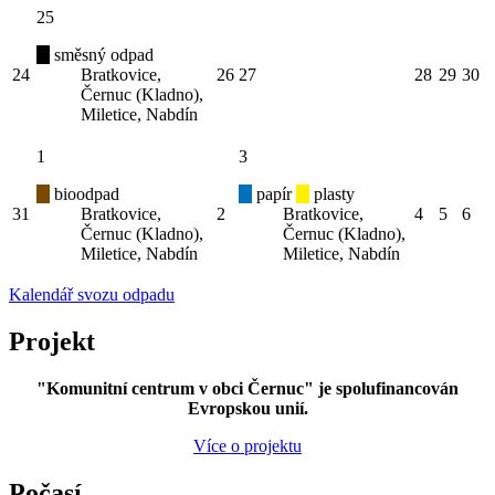
25
směsný odpad
24
Bratkovice,
26
27
28
29
30
Černuc (Kladno),
Miletice, Nabdín
1
3
bioodpad
papír
plasty
31
Bratkovice,
2
Bratkovice,
4
5
6
Černuc (Kladno),
Černuc (Kladno),
Miletice, Nabdín
Miletice, Nabdín
Kalendář svozu odpadu
Projekt
"Komunitní centrum v obci Černuc" je spolufinancován
Evropskou unií.
Více o projektu
Počasí