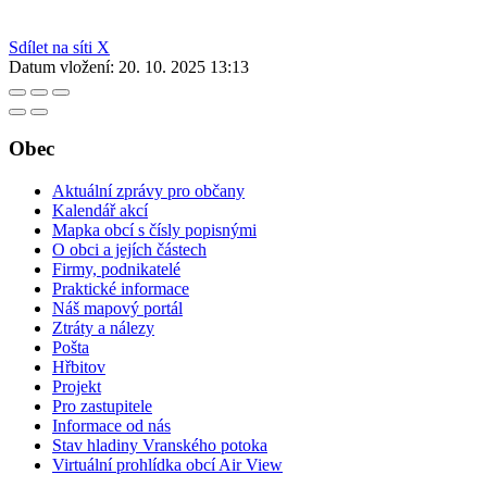
Sdílet na síti X
Datum vložení:
20. 10. 2025 13:13
Obec
Aktuální zprávy pro občany
Kalendář akcí
Mapka obcí s čísly popisnými
O obci a jejích částech
Firmy, podnikatelé
Praktické informace
Náš mapový portál
Ztráty a nálezy
Pošta
Hřbitov
Projekt
Pro zastupitele
Informace od nás
Stav hladiny Vranského potoka
Virtuální prohlídka obcí Air View