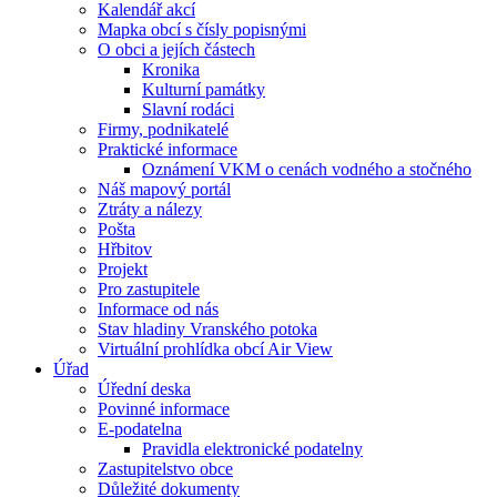
Kalendář akcí
Mapka obcí s čísly popisnými
O obci a jejích částech
Kronika
Kulturní památky
Slavní rodáci
Firmy, podnikatelé
Praktické informace
Oznámení VKM o cenách vodného a stočného
Náš mapový portál
Ztráty a nálezy
Pošta
Hřbitov
Projekt
Pro zastupitele
Informace od nás
Stav hladiny Vranského potoka
Virtuální prohlídka obcí Air View
Úřad
Úřední deska
Povinné informace
E-podatelna
Pravidla elektronické podatelny
Zastupitelstvo obce
Důležité dokumenty