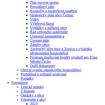
Plán rozvoje sportu
Povodňový plán
Rozpočty a rozpočtová opatření
Strategický plán obce Černuc
Volby
Výběrová řízení
Vyhlášky a nařízení obce
Řád veřejného pohřebiště
Usnesení zastupitelstva
Územní plán
Záměry obce
Závěrečný účet obce a Zpráva o výsledku
přezkoumání hospodaření
Program zlepšování kvality ovzduší pro Zónu
Střední Čechy
Další dokumenty
Obecní systém odpadového hospodářství
Prohlášení o ochraně soukromí
Poplatky
Fotogalerie
Letecké snímky
Z historie
Obrázky z obce
Fotografie z akcí
2023