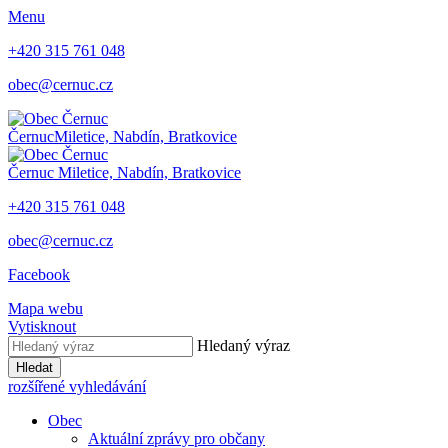
Menu
+420 315 761 048
obec@cernuc.cz
Černuc
Miletice, Nabdín, Bratkovice
Černuc
Miletice, Nabdín, Bratkovice
+420 315 761 048
obec@cernuc.cz
Facebook
Mapa webu
Vytisknout
Hledaný výraz
Hledat
rozšířené vyhledávání
Obec
Aktuální zprávy pro občany