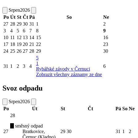
Srpen
2026
Po
Út
St
Čt
Pá
So
Ne
27
28
29
30
31
1
2
3
4
5
6
7
8
9
10
11
12
13
14
15
16
17
18
19
20
21
22
23
24
25
26
27
28
29
30
5
1
31
1
2
3
4
6
Rybářské závody v Černuci
Zobrazit všechny záznamy ze dne
Svoz odpadu
Srpen
2026
Po
Út
St
Čt
Pá
So
Ne
28
směsný odpad
27
Bratkovice,
29
30
31
1
2
Černuc (Kladno),