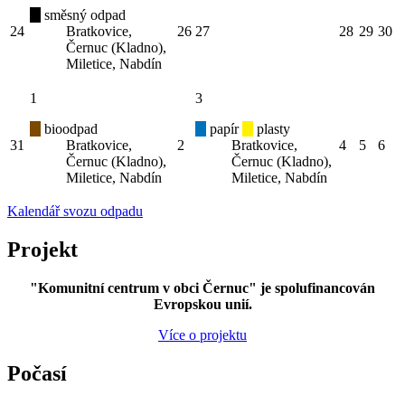
směsný odpad
24
Bratkovice,
26
27
28
29
30
Černuc (Kladno),
Miletice, Nabdín
1
3
bioodpad
papír
plasty
31
Bratkovice,
2
Bratkovice,
4
5
6
Černuc (Kladno),
Černuc (Kladno),
Miletice, Nabdín
Miletice, Nabdín
Kalendář svozu odpadu
Projekt
"Komunitní centrum v obci Černuc" je spolufinancován
Evropskou unií.
Více o projektu
Počasí