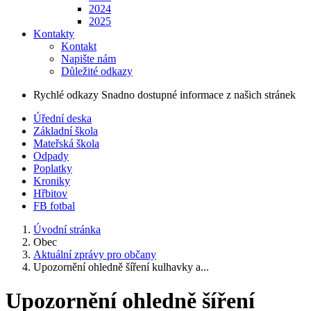
2024
2025
Kontakty
Kontakt
Napište nám
Důležité odkazy
Rychlé odkazy
Snadno dostupné informace z našich stránek
Úřední deska
Základní škola
Mateřská škola
Odpady
Poplatky
Kroniky
Hřbitov
FB fotbal
Úvodní stránka
Obec
Aktuální zprávy pro občany
Upozornění ohledně šíření kulhavky a...
Upozornění ohledně šíření