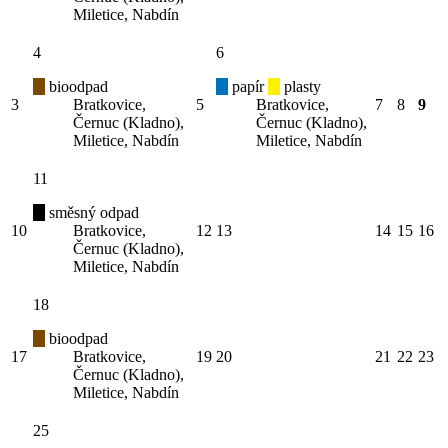
Miletice, Nabdín
4
6
bioodpad
papír
plasty
3
Bratkovice,
5
Bratkovice,
7
8
9
Černuc (Kladno),
Černuc (Kladno),
Miletice, Nabdín
Miletice, Nabdín
11
směsný odpad
10
Bratkovice,
12
13
14
15
16
Černuc (Kladno),
Miletice, Nabdín
18
bioodpad
17
Bratkovice,
19
20
21
22
23
Černuc (Kladno),
Miletice, Nabdín
25