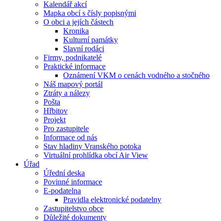
Kalendář akcí
Mapka obcí s čísly popisnými
O obci a jejích částech
Kronika
Kulturní památky
Slavní rodáci
Firmy, podnikatelé
Praktické informace
Oznámení VKM o cenách vodného a stočného
Náš mapový portál
Ztráty a nálezy
Pošta
Hřbitov
Projekt
Pro zastupitele
Informace od nás
Stav hladiny Vranského potoka
Virtuální prohlídka obcí Air View
Úřad
Úřední deska
Povinné informace
E-podatelna
Pravidla elektronické podatelny
Zastupitelstvo obce
Důležité dokumenty