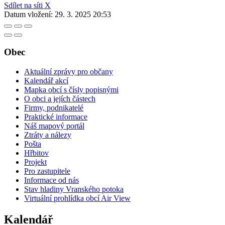
Sdílet na síti X
Datum vložení:
29. 3. 2025 20:53
Obec
Aktuální zprávy pro občany
Kalendář akcí
Mapka obcí s čísly popisnými
O obci a jejích částech
Firmy, podnikatelé
Praktické informace
Náš mapový portál
Ztráty a nálezy
Pošta
Hřbitov
Projekt
Pro zastupitele
Informace od nás
Stav hladiny Vranského potoka
Virtuální prohlídka obcí Air View
Kalendář