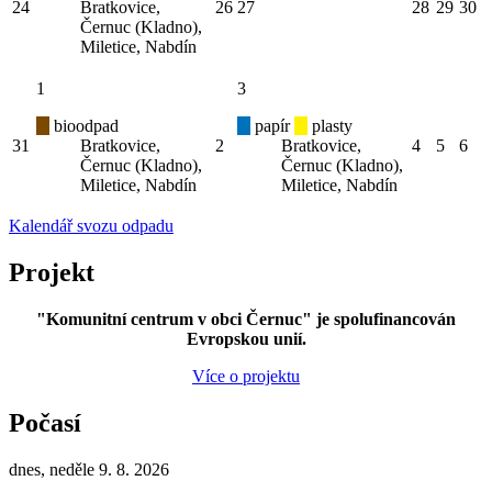
24
Bratkovice,
26
27
28
29
30
Černuc (Kladno),
Miletice, Nabdín
1
3
bioodpad
papír
plasty
31
Bratkovice,
2
Bratkovice,
4
5
6
Černuc (Kladno),
Černuc (Kladno),
Miletice, Nabdín
Miletice, Nabdín
Kalendář svozu odpadu
Projekt
"Komunitní centrum v obci Černuc" je spolufinancován
Evropskou unií.
Více o projektu
Počasí
dnes, neděle 9. 8. 2026