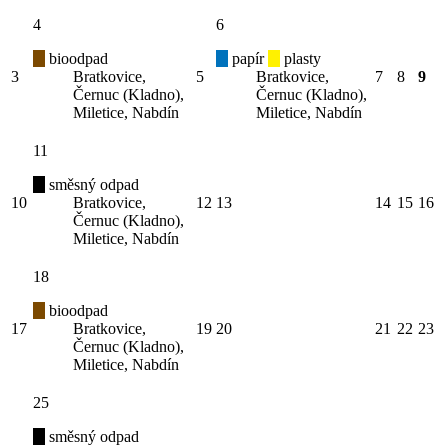
4
6
bioodpad
papír
plasty
3
Bratkovice,
5
Bratkovice,
7
8
9
Černuc (Kladno),
Černuc (Kladno),
Miletice, Nabdín
Miletice, Nabdín
11
směsný odpad
10
Bratkovice,
12
13
14
15
16
Černuc (Kladno),
Miletice, Nabdín
18
bioodpad
17
Bratkovice,
19
20
21
22
23
Černuc (Kladno),
Miletice, Nabdín
25
směsný odpad