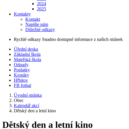
2024
2025
Kontakty
Kontakt
Napište nám
Důležité odkazy
Rychlé odkazy
Snadno dostupné informace z našich stránek
Úřední deska
Základní škola
Mateřská škola
Odpady
Poplatky
Kroniky
Hřbitov
FB fotbal
Úvodní stránka
Obec
Kalendář akcí
Dětský den a letní kino
Dětský den a letní kino