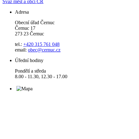
Svaz měst a obcí ČR
Adresa
Obecní úřad Černuc
Černuc 17
273 23 Černuc
tel.:
+420 315 761 048
email:
obec@cernuc.cz
Úřední hodiny
Pondělí a středa
8.00 - 11.30, 12.30 - 17.00