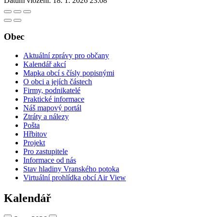
Datum vložení:
18. 1. 2026 23:08
Obec
Aktuální zprávy pro občany
Kalendář akcí
Mapka obcí s čísly popisnými
O obci a jejích částech
Firmy, podnikatelé
Praktické informace
Náš mapový portál
Ztráty a nálezy
Pošta
Hřbitov
Projekt
Pro zastupitele
Informace od nás
Stav hladiny Vranského potoka
Virtuální prohlídka obcí Air View
Kalendář