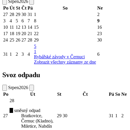
Srpen
2026
Po
Út
St
Čt
Pá
So
Ne
27
28
29
30
31
1
2
3
4
5
6
7
8
9
10
11
12
13
14
15
16
17
18
19
20
21
22
23
24
25
26
27
28
29
30
5
1
31
1
2
3
4
6
Rybářské závody v Černuci
Zobrazit všechny záznamy ze dne
Svoz odpadu
Srpen
2026
Po
Út
St
Čt
Pá
So
Ne
28
směsný odpad
27
Bratkovice,
29
30
31
1
2
Černuc (Kladno),
Miletice, Nabdín