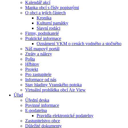
Kalendář akcí
Mapka obcí s čísly popisnými
O obci a jejích částech
Kronika
Kulturní památky
Slavní rodáci
Firmy, podnikatelé
Praktické informace
Oznámení VKM o cenách vodného a stočného
Náš mapový portál
Ztráty a nálezy
Pošta
Hřbitov
Projekt
Pro zastupitele
Informace od nás
Stav hladiny Vranského potoka
Virtuální prohlídka obcí Air View
Úřad
Úřední deska
Povinné informace
E-podatelna
Pravidla elektronické podatelny
Zastupitelstvo obce
Důležité dokumenty