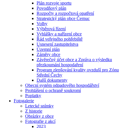
Plán rozvoje sportu
Povodňový plán
Rozpočty a rozpočtová opatření
Strategický plán obce Černuc
Volby
Výběrová řízení
Vyhlášky a nařízení obce
Řád veřejného pohřebiště
Usnesení zastupitelstva
Územní plán
Záměry obce
Závěrečný účet obce a Zpráva o výsledku
přezkoumání hospodaření
Program zlepšování kvality ovzduší pro Zónu
Střední Čechy
Další dokumenty
Obecní systém odpadového hospodářství
Prohlášení o ochraně soukromí
Poplatky
Fotogalerie
Letecké snímky
Z historie
Obrázky z obce
Fotografie z akcí
2023