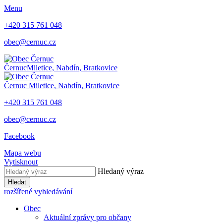
Menu
+420 315 761 048
obec@cernuc.cz
Černuc
Miletice, Nabdín, Bratkovice
Černuc
Miletice, Nabdín, Bratkovice
+420 315 761 048
obec@cernuc.cz
Facebook
Mapa webu
Vytisknout
Hledaný výraz
Hledat
rozšířené vyhledávání
Obec
Aktuální zprávy pro občany