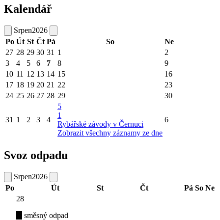
Kalendář
Srpen
2026
Po
Út
St
Čt
Pá
So
Ne
27
28
29
30
31
1
2
3
4
5
6
7
8
9
10
11
12
13
14
15
16
17
18
19
20
21
22
23
24
25
26
27
28
29
30
5
1
31
1
2
3
4
6
Rybářské závody v Černuci
Zobrazit všechny záznamy ze dne
Svoz odpadu
Srpen
2026
Po
Út
St
Čt
Pá
So
Ne
28
směsný odpad