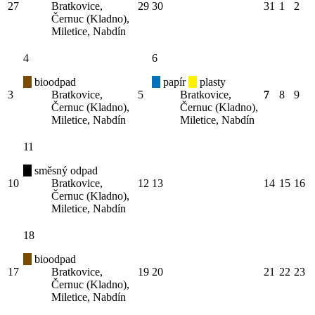
27
Bratkovice,
29
30
31
1
2
Černuc (Kladno),
Miletice, Nabdín
4
6
bioodpad
papír
plasty
3
Bratkovice,
5
Bratkovice,
7
8
9
Černuc (Kladno),
Černuc (Kladno),
Miletice, Nabdín
Miletice, Nabdín
11
směsný odpad
10
Bratkovice,
12
13
14
15
16
Černuc (Kladno),
Miletice, Nabdín
18
bioodpad
17
Bratkovice,
19
20
21
22
23
Černuc (Kladno),
Miletice, Nabdín