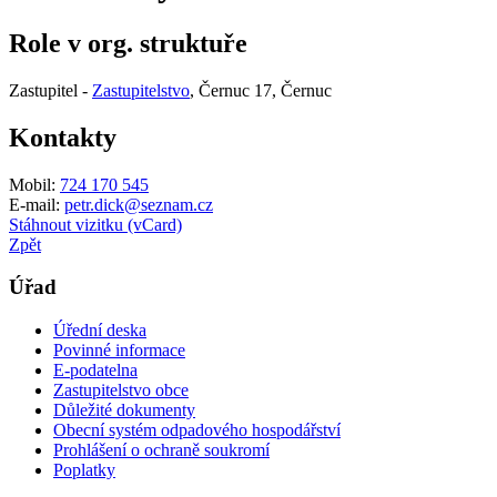
Role v org. struktuře
Zastupitel -
Zastupitelstvo
, Černuc 17, Černuc
Kontakty
Mobil:
724 170 545
E-mail:
petr.dick@seznam.cz
Stáhnout vizitku (vCard)
Zpět
Úřad
Úřední deska
Povinné informace
E-podatelna
Zastupitelstvo obce
Důležité dokumenty
Obecní systém odpadového hospodářství
Prohlášení o ochraně soukromí
Poplatky