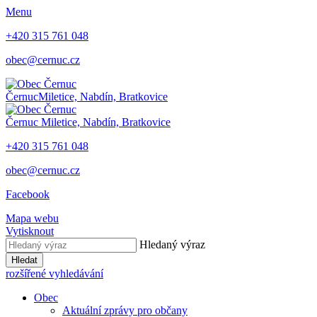
Menu
+420 315 761 048
obec@cernuc.cz
Černuc
Miletice, Nabdín, Bratkovice
Černuc
Miletice, Nabdín, Bratkovice
+420 315 761 048
obec@cernuc.cz
Facebook
Mapa webu
Vytisknout
Hledaný výraz
Hledat
rozšířené vyhledávání
Obec
Aktuální zprávy pro občany