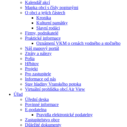
Kalendář akcí
Mapka obcí s čísly popisnými
O obci a jejích částech
Kronika
Kulturní památky
Slavní rodáci
Firmy, podnikatelé
Praktické informace
Oznámení VKM o cenách vodného a stočného
Náš mapový portál
Ztráty a nálezy
Pošta
Hřbitov
Projekt
Pro zastupitele
Informace od nás
Stav hladiny Vranského potoka
Virtuální prohlídka obcí Air View
Úřad
Úřední deska
Povinné informace
E-podatelna
Pravidla elektronické podatelny
Zastupitelstvo obce
Důležité dokumenty