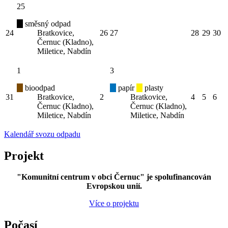
25
směsný odpad
24
Bratkovice,
26
27
28
29
30
Černuc (Kladno),
Miletice, Nabdín
1
3
bioodpad
papír
plasty
31
Bratkovice,
2
Bratkovice,
4
5
6
Černuc (Kladno),
Černuc (Kladno),
Miletice, Nabdín
Miletice, Nabdín
Kalendář svozu odpadu
Projekt
"Komunitní centrum v obci Černuc" je spolufinancován
Evropskou unií.
Více o projektu
Počasí