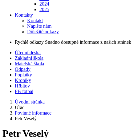
2024
2025
Kontakty
Kontakt
Napište nám
Důležité odkazy
Rychlé odkazy
Snadno dostupné informace z našich stránek
Úřední deska
Základní škola
Mateřská škola
Odpady
Poplatky
Kroniky
Hřbitov
FB fotbal
Úvodní stránka
Úřad
Povinné informace
Petr Veselý
Petr Veselý