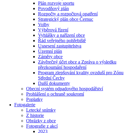
Plán rozvoje sportu
Povodňový plán
Rozpočty a rozpočtová opatření
Strategický plán obce Černuc
Volby
Výběrová řízení
Vyhlášky a nařízení obce
Řád veřejného pohřebiště
Usnesení zastupitelstva
Územní plán
Záměry obce
Závěrečný účet obce a Zpráva o výsledku
přezkoumání hospodaření
Program zlepšování kvality ovzduší pro Zónu
Střední Čechy
Další dokumenty
Obecní systém odpadového hospodářství
Prohlášení o ochraně soukromí
Poplatky
Fotogalerie
Letecké snímky
Z historie
Obrázky z obce
Fotografie z akcí
2023