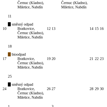
Černuc (Kladno),
Černuc (Kladno),
Miletice, Nabdín
Miletice, Nabdín
11
směsný odpad
10
Bratkovice,
12
13
14
15
16
Černuc (Kladno),
Miletice, Nabdín
18
bioodpad
17
Bratkovice,
19
20
21
22
23
Černuc (Kladno),
Miletice, Nabdín
25
směsný odpad
24
Bratkovice,
26
27
28
29
30
Černuc (Kladno),
Miletice, Nabdín
1
3