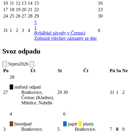
10
11
12
13
14
15
16
17
18
19
20
21
22
23
24
25
26
27
28
29
30
5
1
31
1
2
3
4
6
Rybářské závody v Černuci
Zobrazit všechny záznamy ze dne
Svoz odpadu
Srpen
2026
Po
Út
St
Čt
Pá
So
Ne
28
směsný odpad
27
Bratkovice,
29
30
31
1
2
Černuc (Kladno),
Miletice, Nabdín
4
6
bioodpad
papír
plasty
3
Bratkovice,
5
Bratkovice,
7
8
9