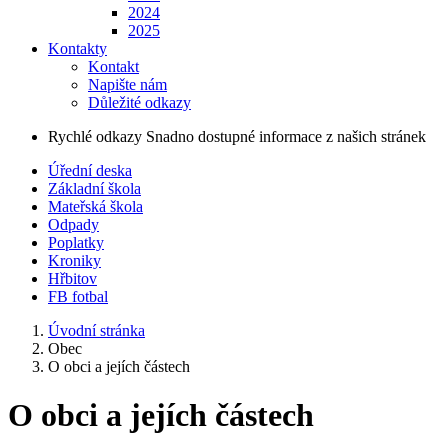
2024
2025
Kontakty
Kontakt
Napište nám
Důležité odkazy
Rychlé odkazy
Snadno dostupné informace z našich stránek
Úřední deska
Základní škola
Mateřská škola
Odpady
Poplatky
Kroniky
Hřbitov
FB fotbal
Úvodní stránka
Obec
O obci a jejích částech
O obci a jejích částech