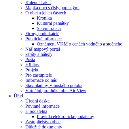
Kalendář akcí
Mapka obcí s čísly popisnými
O obci a jejích částech
Kronika
Kulturní památky
Slavní rodáci
Firmy, podnikatelé
Praktické informace
Oznámení VKM o cenách vodného a stočného
Náš mapový portál
Ztráty a nálezy
Pošta
Hřbitov
Projekt
Pro zastupitele
Informace od nás
Stav hladiny Vranského potoka
Virtuální prohlídka obcí Air View
Úřad
Úřední deska
Povinné informace
E-podatelna
Pravidla elektronické podatelny
Zastupitelstvo obce
Důležité dokumenty