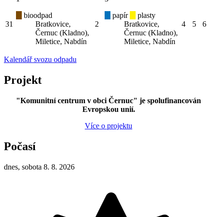
bioodpad
papír
plasty
31
Bratkovice,
2
Bratkovice,
4
5
6
Černuc (Kladno),
Černuc (Kladno),
Miletice, Nabdín
Miletice, Nabdín
Kalendář svozu odpadu
Projekt
"Komunitní centrum v obci Černuc" je spolufinancován
Evropskou unií.
Více o projektu
Počasí
dnes, sobota 8. 8. 2026