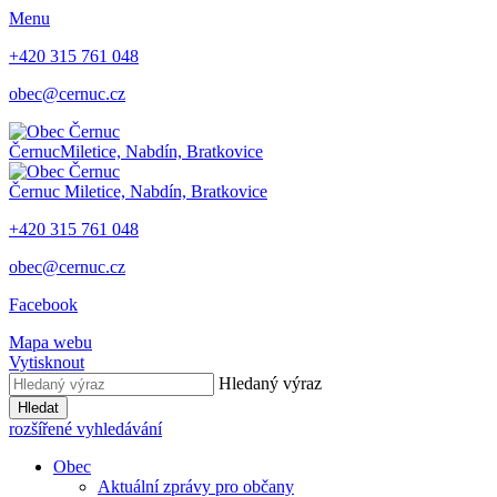
Menu
+420 315 761 048
obec@cernuc.cz
Černuc
Miletice, Nabdín, Bratkovice
Černuc
Miletice, Nabdín, Bratkovice
+420 315 761 048
obec@cernuc.cz
Facebook
Mapa webu
Vytisknout
Hledaný výraz
Hledat
rozšířené vyhledávání
Obec
Aktuální zprávy pro občany