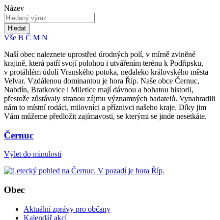
Název
Hledat
Vše
B
Č
M
N
Naší obec naleznete uprostřed úrodných polí, v mírně zvlněné
krajině, která patří svojí polohou i utvářením terénu k Podřipsku,
v protáhlém údolí Vranského potoka, nedaleko královského města
Velvar. Vzdálenou dominantou je hora Říp. Naše obce Černuc,
Nabdín, Bratkovice i Miletice mají dávnou a bohatou historii,
přestože zůstávaly stranou zájmu významných badatelů. Vynahradili
nám to místní rodáci, milovníci a příznivci našeho kraje. Díky jim
Vám můžeme předložit zajímavosti, se kterými se jinde nesetkáte.
Černuc
Výlet do minulosti
Obec
Aktuální zprávy pro občany
Kalendář akcí