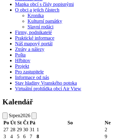
Mapka obcí s čísly popisnými
O obci a jejích částech
Kronika
Kulturní památky
Slavní rodáci
Firmy, podnikatelé
Praktické informace
Náš mapový portál
Ztráty a nálezy
Pošta
Hřbitov
Projekt
Pro zastupitele
Informace od nás
Stav hladiny Vranského potoka
Virtuální prohlídka obcí Air View
Kalendář
Srpen
2026
Po
Út
St
Čt
Pá
So
Ne
27
28
29
30
31
1
2
3
4
5
6
7
8
9