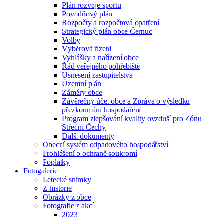
Plán rozvoje sportu
Povodňový plán
Rozpočty a rozpočtová opatření
Strategický plán obce Černuc
Volby
Výběrová řízení
Vyhlášky a nařízení obce
Řád veřejného pohřebiště
Usnesení zastupitelstva
Územní plán
Záměry obce
Závěrečný účet obce a Zpráva o výsledku
přezkoumání hospodaření
Program zlepšování kvality ovzduší pro Zónu
Střední Čechy
Další dokumenty
Obecní systém odpadového hospodářství
Prohlášení o ochraně soukromí
Poplatky
Fotogalerie
Letecké snímky
Z historie
Obrázky z obce
Fotografie z akcí
2023