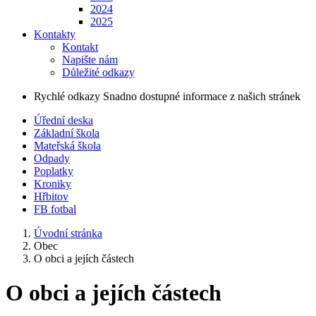
2024
2025
Kontakty
Kontakt
Napište nám
Důležité odkazy
Rychlé odkazy
Snadno dostupné informace z našich stránek
Úřední deska
Základní škola
Mateřská škola
Odpady
Poplatky
Kroniky
Hřbitov
FB fotbal
Úvodní stránka
Obec
O obci a jejích částech
O obci a jejích částech