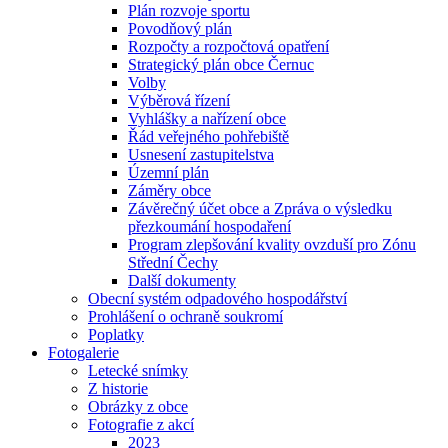
Plán rozvoje sportu
Povodňový plán
Rozpočty a rozpočtová opatření
Strategický plán obce Černuc
Volby
Výběrová řízení
Vyhlášky a nařízení obce
Řád veřejného pohřebiště
Usnesení zastupitelstva
Územní plán
Záměry obce
Závěrečný účet obce a Zpráva o výsledku
přezkoumání hospodaření
Program zlepšování kvality ovzduší pro Zónu
Střední Čechy
Další dokumenty
Obecní systém odpadového hospodářství
Prohlášení o ochraně soukromí
Poplatky
Fotogalerie
Letecké snímky
Z historie
Obrázky z obce
Fotografie z akcí
2023