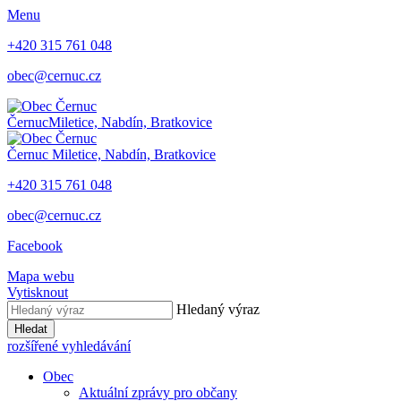
Menu
+420 315 761 048
obec@cernuc.cz
Černuc
Miletice, Nabdín, Bratkovice
Černuc
Miletice, Nabdín, Bratkovice
+420 315 761 048
obec@cernuc.cz
Facebook
Mapa webu
Vytisknout
Hledaný výraz
Hledat
rozšířené vyhledávání
Obec
Aktuální zprávy pro občany