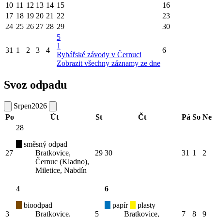
10
11
12
13
14
15
16
17
18
19
20
21
22
23
24
25
26
27
28
29
30
5
1
31
1
2
3
4
6
Rybářské závody v Černuci
Zobrazit všechny záznamy ze dne
Svoz odpadu
Srpen
2026
Po
Út
St
Čt
Pá
So
Ne
28
směsný odpad
27
Bratkovice,
29
30
31
1
2
Černuc (Kladno),
Miletice, Nabdín
4
6
bioodpad
papír
plasty
3
Bratkovice,
5
Bratkovice,
7
8
9