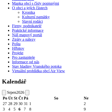
Mapka obcí s čísly popisnými
O obci a jejích částech
Kronika
Kulturní památky
Slavní rodáci
Firmy, podnikatelé
Praktické informace
Náš mapový portál
Ztráty a nálezy
Pošta
Hřbitov
Projekt
Pro zastupitele
Informace od nás
Stav hladiny Vranského potoka
Virtuální prohlídka obcí Air View
Kalendář
Srpen
2026
Po
Út
St
Čt
Pá
So
Ne
27
28
29
30
31
1
2
3
4
5
6
7
8
9