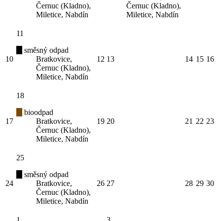
Černuc (Kladno),
Černuc (Kladno),
Miletice, Nabdín
Miletice, Nabdín
11
směsný odpad
10
Bratkovice,
12
13
14
15
16
Černuc (Kladno),
Miletice, Nabdín
18
bioodpad
17
Bratkovice,
19
20
21
22
23
Černuc (Kladno),
Miletice, Nabdín
25
směsný odpad
24
Bratkovice,
26
27
28
29
30
Černuc (Kladno),
Miletice, Nabdín
1
3