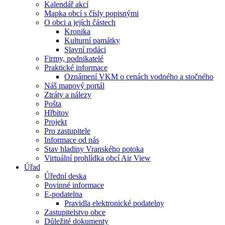
Kalendář akcí
Mapka obcí s čísly popisnými
O obci a jejích částech
Kronika
Kulturní památky
Slavní rodáci
Firmy, podnikatelé
Praktické informace
Oznámení VKM o cenách vodného a stočného
Náš mapový portál
Ztráty a nálezy
Pošta
Hřbitov
Projekt
Pro zastupitele
Informace od nás
Stav hladiny Vranského potoka
Virtuální prohlídka obcí Air View
Úřad
Úřední deska
Povinné informace
E-podatelna
Pravidla elektronické podatelny
Zastupitelstvo obce
Důležité dokumenty