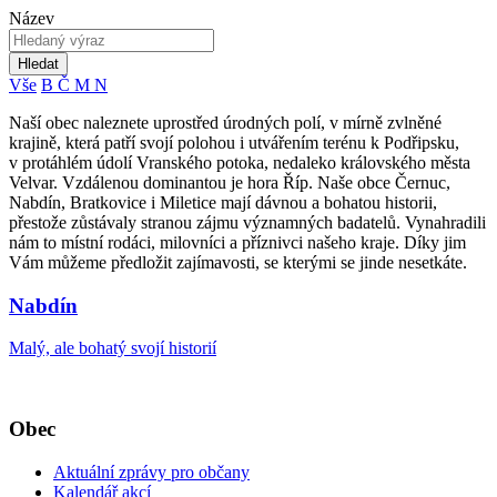
Název
Hledat
Vše
B
Č
M
N
Naší obec naleznete uprostřed úrodných polí, v mírně zvlněné
krajině, která patří svojí polohou i utvářením terénu k Podřipsku,
v protáhlém údolí Vranského potoka, nedaleko královského města
Velvar. Vzdálenou dominantou je hora Říp. Naše obce Černuc,
Nabdín, Bratkovice i Miletice mají dávnou a bohatou historii,
přestože zůstávaly stranou zájmu významných badatelů. Vynahradili
nám to místní rodáci, milovníci a příznivci našeho kraje. Díky jim
Vám můžeme předložit zajímavosti, se kterými se jinde nesetkáte.
Nabdín
Malý, ale bohatý svojí historií
Obec
Aktuální zprávy pro občany
Kalendář akcí