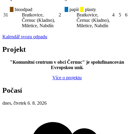
bioodpad
papír
plasty
31
Bratkovice,
2
Bratkovice,
4
5
6
Černuc (Kladno),
Černuc (Kladno),
Miletice, Nabdín
Miletice, Nabdín
Kalendář svozu odpadu
Projekt
"Komunitní centrum v obci Černuc" je spolufinancován
Evropskou unií.
Více o projektu
Počasí
dnes, čtvrtek 6. 8. 2026