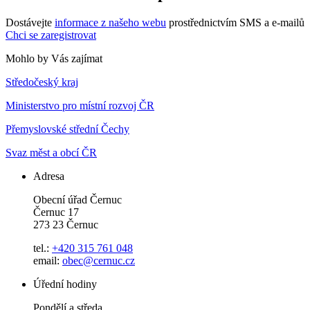
Dostávejte
informace z našeho webu
prostřednictvím SMS a e-mailů
Chci se zaregistrovat
Mohlo by Vás zajímat
Středočeský kraj
Ministerstvo pro místní rozvoj ČR
Přemyslovské střední Čechy
Svaz měst a obcí ČR
Adresa
Obecní úřad Černuc
Černuc 17
273 23 Černuc
tel.:
+420 315 761 048
email:
obec@cernuc.cz
Úřední hodiny
Pondělí a středa