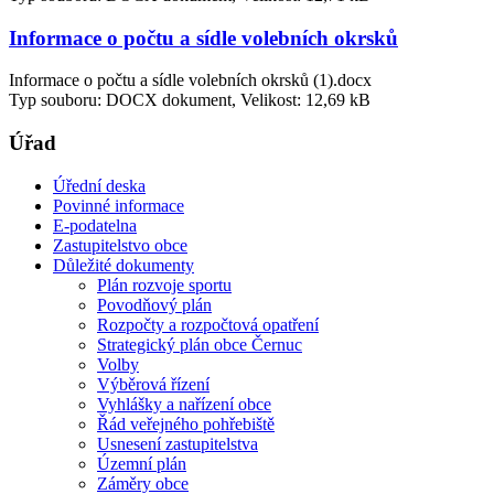
Informace o počtu a sídle volebních okrsků
Informace o počtu a sídle volebních okrsků (1).docx
Typ souboru: DOCX dokument, Velikost: 12,69 kB
Úřad
Úřední deska
Povinné informace
E-podatelna
Zastupitelstvo obce
Důležité dokumenty
Plán rozvoje sportu
Povodňový plán
Rozpočty a rozpočtová opatření
Strategický plán obce Černuc
Volby
Výběrová řízení
Vyhlášky a nařízení obce
Řád veřejného pohřebiště
Usnesení zastupitelstva
Územní plán
Záměry obce