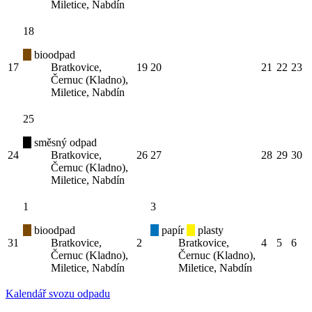
Miletice, Nabdín
18
bioodpad
17
Bratkovice,
19
20
21
22
23
Černuc (Kladno),
Miletice, Nabdín
25
směsný odpad
24
Bratkovice,
26
27
28
29
30
Černuc (Kladno),
Miletice, Nabdín
1
3
bioodpad
papír
plasty
31
Bratkovice,
2
Bratkovice,
4
5
6
Černuc (Kladno),
Černuc (Kladno),
Miletice, Nabdín
Miletice, Nabdín
Kalendář svozu odpadu