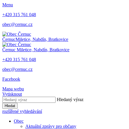
Menu
+420 315 761 048
obec@cernuc.cz
Černuc
Miletice, Nabdín, Bratkovice
Černuc
Miletice, Nabdín, Bratkovice
+420 315 761 048
obec@cernuc.cz
Facebook
Mapa webu
Vytisknout
Hledaný výraz
Hledat
rozšířené vyhledávání
Obec
Aktuální zprávy pro občany