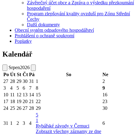
Závěrečný účet obce a Zpráva o výsledku přezkoumání
hospodaření
Program zlepšování kvality ovzduší pro Zónu Střední
Čechy
Další dokumenty
Obecní systém odpadového hospodářství
Prohlášení o ochraně soukromí
Poplatky
Kalendář
Srpen
2026
Po
Út
St
Čt
Pá
So
Ne
27
28
29
30
31
1
2
3
4
5
6
7
8
9
10
11
12
13
14
15
16
17
18
19
20
21
22
23
24
25
26
27
28
29
30
5
1
31
1
2
3
4
6
Rybářské závody v Černuci
Zobrazit všechny záznamy ze dne