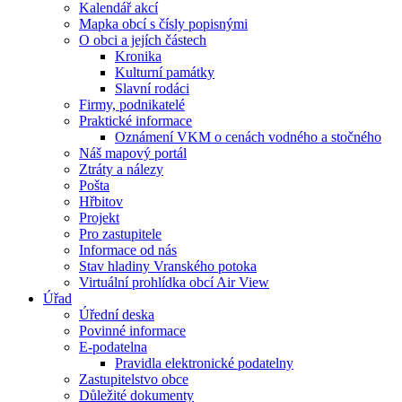
Kalendář akcí
Mapka obcí s čísly popisnými
O obci a jejích částech
Kronika
Kulturní památky
Slavní rodáci
Firmy, podnikatelé
Praktické informace
Oznámení VKM o cenách vodného a stočného
Náš mapový portál
Ztráty a nálezy
Pošta
Hřbitov
Projekt
Pro zastupitele
Informace od nás
Stav hladiny Vranského potoka
Virtuální prohlídka obcí Air View
Úřad
Úřední deska
Povinné informace
E-podatelna
Pravidla elektronické podatelny
Zastupitelstvo obce
Důležité dokumenty