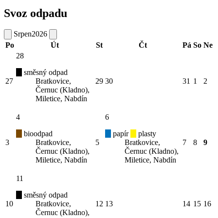
Svoz odpadu
Srpen
2026
Po
Út
St
Čt
Pá
So
Ne
28
směsný odpad
27
Bratkovice,
29
30
31
1
2
Černuc (Kladno),
Miletice, Nabdín
4
6
bioodpad
papír
plasty
3
Bratkovice,
5
Bratkovice,
7
8
9
Černuc (Kladno),
Černuc (Kladno),
Miletice, Nabdín
Miletice, Nabdín
11
směsný odpad
10
Bratkovice,
12
13
14
15
16
Černuc (Kladno),