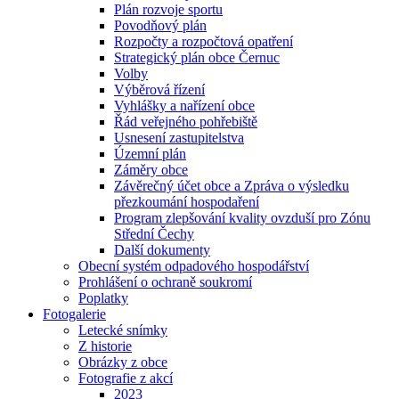
Plán rozvoje sportu
Povodňový plán
Rozpočty a rozpočtová opatření
Strategický plán obce Černuc
Volby
Výběrová řízení
Vyhlášky a nařízení obce
Řád veřejného pohřebiště
Usnesení zastupitelstva
Územní plán
Záměry obce
Závěrečný účet obce a Zpráva o výsledku
přezkoumání hospodaření
Program zlepšování kvality ovzduší pro Zónu
Střední Čechy
Další dokumenty
Obecní systém odpadového hospodářství
Prohlášení o ochraně soukromí
Poplatky
Fotogalerie
Letecké snímky
Z historie
Obrázky z obce
Fotografie z akcí
2023