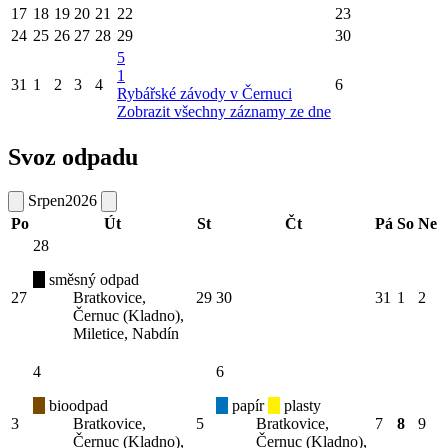
17
18
19
20
21
22
23
24
25
26
27
28
29
30
5
1
31
1
2
3
4
6
Rybářské závody v Černuci
Zobrazit všechny záznamy ze dne
Svoz odpadu
Srpen
2026
Po
Út
St
Čt
Pá
So
Ne
28
směsný odpad
27
Bratkovice,
29
30
31
1
2
Černuc (Kladno),
Miletice, Nabdín
4
6
bioodpad
papír
plasty
3
Bratkovice,
5
Bratkovice,
7
8
9
Černuc (Kladno),
Černuc (Kladno),