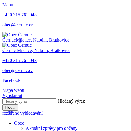
Menu
+420 315 761 048
obec@cernuc.cz
Černuc
Miletice, Nabdín, Bratkovice
Černuc
Miletice, Nabdín, Bratkovice
+420 315 761 048
obec@cernuc.cz
Facebook
Mapa webu
Vytisknout
Hledaný výraz
Hledat
rozšířené vyhledávání
Obec
Aktuální zprávy pro občany