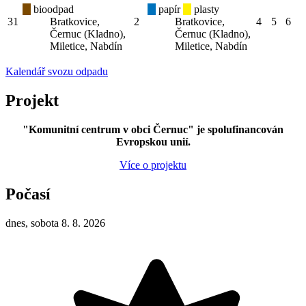
bioodpad
papír
plasty
31
Bratkovice,
2
Bratkovice,
4
5
6
Černuc (Kladno),
Černuc (Kladno),
Miletice, Nabdín
Miletice, Nabdín
Kalendář svozu odpadu
Projekt
"Komunitní centrum v obci Černuc" je spolufinancován
Evropskou unií.
Více o projektu
Počasí
dnes, sobota 8. 8. 2026