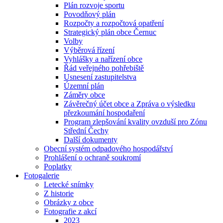
Plán rozvoje sportu
Povodňový plán
Rozpočty a rozpočtová opatření
Strategický plán obce Černuc
Volby
Výběrová řízení
Vyhlášky a nařízení obce
Řád veřejného pohřebiště
Usnesení zastupitelstva
Územní plán
Záměry obce
Závěrečný účet obce a Zpráva o výsledku
přezkoumání hospodaření
Program zlepšování kvality ovzduší pro Zónu
Střední Čechy
Další dokumenty
Obecní systém odpadového hospodářství
Prohlášení o ochraně soukromí
Poplatky
Fotogalerie
Letecké snímky
Z historie
Obrázky z obce
Fotografie z akcí
2023