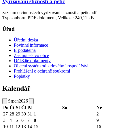
Vyřizování stížností a petic
zaznam o cinnostech vyrizovani stiznosti a petic.pdf
Typ souboru: PDF dokument, Velikost: 240,11 kB
Úřad
Úřední deska
Povinné informace
E-podatelna
Zastupitelstvo obce
Důležité dokumenty
Obecní systém odpadového hospodářství
Prohlášení o ochraně soukromí
Poplatky
Kalendář
Srpen
2026
Po
Út
St
Čt
Pá
So
Ne
27
28
29
30
31
1
2
3
4
5
6
7
8
9
10
11
12
13
14
15
16