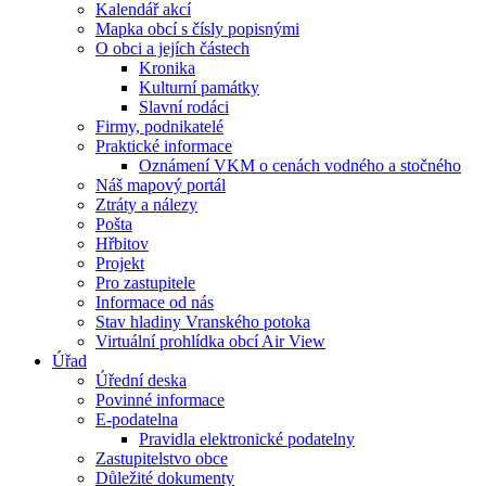
Kalendář akcí
Mapka obcí s čísly popisnými
O obci a jejích částech
Kronika
Kulturní památky
Slavní rodáci
Firmy, podnikatelé
Praktické informace
Oznámení VKM o cenách vodného a stočného
Náš mapový portál
Ztráty a nálezy
Pošta
Hřbitov
Projekt
Pro zastupitele
Informace od nás
Stav hladiny Vranského potoka
Virtuální prohlídka obcí Air View
Úřad
Úřední deska
Povinné informace
E-podatelna
Pravidla elektronické podatelny
Zastupitelstvo obce
Důležité dokumenty